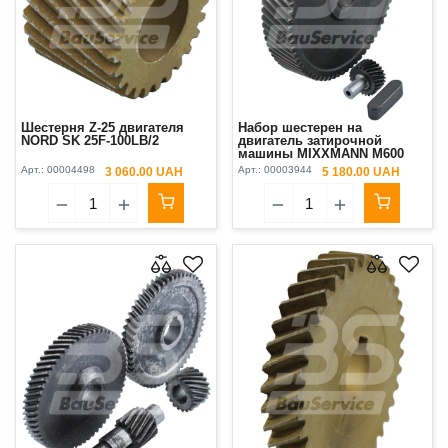
Шестерня Z-25 двигателя
Набор шестерен на
NORD SK 25F-100LB/2
двигатель затирочной
машины MIXXMANN M600
Арт.:
00004498
Арт.:
00003944
3 060.00 UAH
5 180.00 UAH