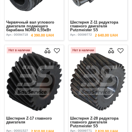
Червячный вал углового
Шестерня Z-11 редуктора
двигателя подающего
главного двигателя
барабана NORD 0,55кВт
Putzmeister S5
Арт.:
00094718
Арт.:
00099772
4 390.00 UAH
2 640.00 UAH
Нет в наличии
Нет в наличии
Шестерня Z-17 главного
Шестерня Z-28 редуктора
двигателя
главного двигателя
Putzmeister S5
Арт.:
00001527
Арт.:
00099771
2 910.00 UAH
2 820.00 UAH