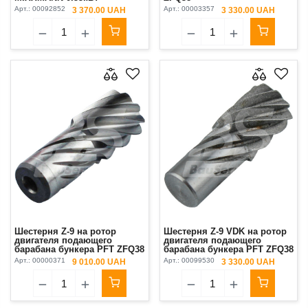
Арт.:
00092852
Арт.:
00003357
3 370.00 UAH
3 330.00 UAH
Шестерня Z-9 на ротор
Шестерня Z-9 VDK на ротор
двигателя подающего
двигателя подающего
барабана бункера PFT ZFQ38
барабана бункера PFT ZFQ38
Original
(маленькая)
Арт.:
00000371
Арт.:
00099530
9 010.00 UAH
3 330.00 UAH