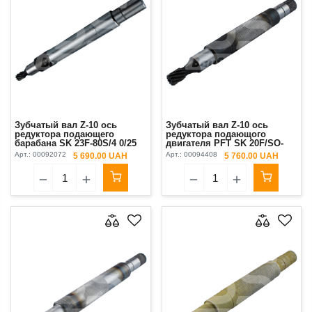
Зубчатый вал Z-10 ось
Зубчатый вал Z-10 ось
редуктора подающего
редуктора подающого
барабана SK 23F-80S/4 0/25
двигателя PFT SK 20F/SO-
см 0,55 кВт (шестерня)
80S/4 D-22 см (шестерня)
Арт.:
00092072
Арт.:
00094408
5 690.00 UAH
5 760.00 UAH