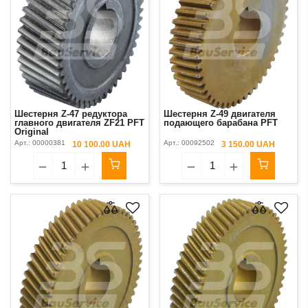
Шестерня Z-47 редуктора
Шестерня Z-49 двигателя
главного двигателя ZF21 PFT
подающего барабана PFT
Original
Арт.:
00000381
Арт.:
00092502
10 100.00 UAH
3 150.00 UAH