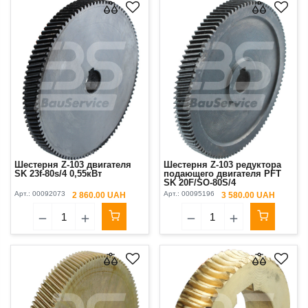
Шестерня Z-103 двигателя
Шестерня Z-103 редуктора
SK 23f-80s/4 0,55кВт
подающего двигателя PFT
SK 20F/SO-80S/4
Арт.:
00092073
Арт.:
00095196
2 860.00 UAH
3 580.00 UAH