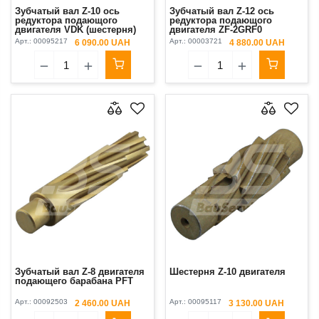
Зубчатый вал Z-10 ось
Зубчатый вал Z-12 ось
редуктора подающого
редуктора подающого
двигателя VDK (шестерня)
двигателя ZF-2GRF0
(шестерня)
Арт.:
00095217
Арт.:
00003721
6 090.00 UAH
4 880.00 UAH
Зубчатый вал Z-8 двигателя
Шестерня Z-10 двигателя
подающего барабана PFT
Арт.:
00092503
Арт.:
00095117
2 460.00 UAH
3 130.00 UAH