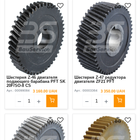
Шестерня Z-46 двигателя
Шестерня Z-47 редуктора
подающего барабана PFT SK
двигателя ZF21 PFT
20F/SO-8 CS
Арт.:
00099084
Арт.:
00003364
3 160.00 UAH
3 350.00 UAH