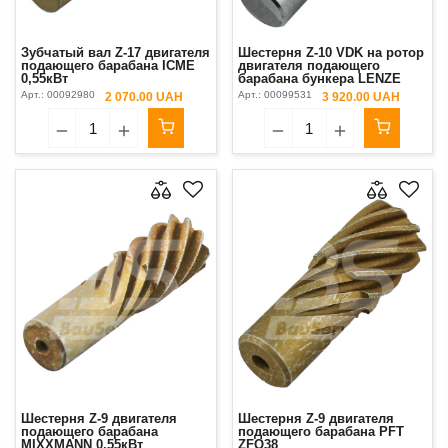
Зубчатый вал Z-17 двигателя
Шестерня Z-10 VDK на ротор
подающего барабана ICME
двигателя подающего
0,55кВт
барабана бункера LENZE
(маленькая)
Арт.:
00092980
Арт.:
00099531
2 070.00 UAH
3 920.00 UAH
Шестерня Z-9 двигателя
Шестерня Z-9 двигателя
подающего барабана
подающего барабана PFT
MIXXMANN 0.55кВт
ZFQ38