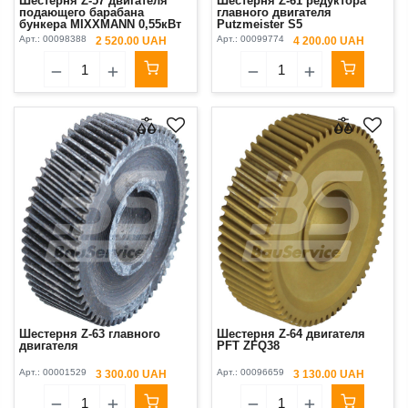
Шестерня Z-57 двигателя
Шестерня Z-61 редуктора
подающего барабана
главного двигателя
бункера MIXXMANN 0,55кВт
Putzmeister S5
(двигатель малый)
Арт.:
00098388
Арт.:
00099774
2 520.00 UAH
4 200.00 UAH
Шестерня Z-63 главного
Шестерня Z-64 двигателя
двигателя
PFT ZFQ38
Арт.:
00001529
Арт.:
00096659
3 300.00 UAH
3 130.00 UAH