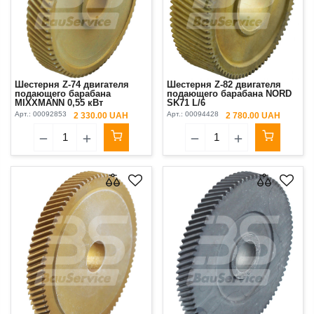
Шестерня Z-74 двигателя
Шестерня Z-82 двигателя
подающего барабана
подающего барабана NORD
MIXXMANN 0,55 кВт
SK71 L/6
(двигатель большой +
Арт.:
00092853
Арт.:
00094428
2 330.00 UAH
2 780.00 UAH
шпонка)