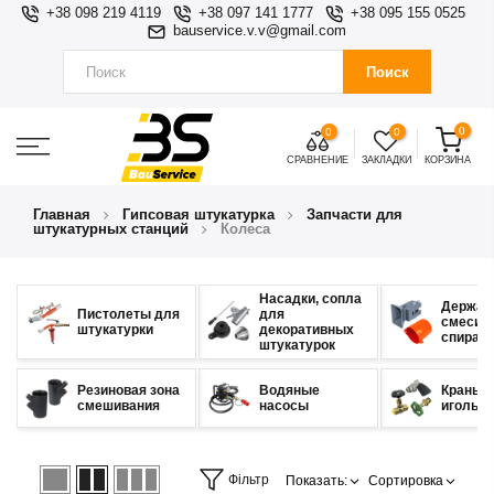
+38 098 219 4119
+38 097 141 1777
+38 095 155 0525
bauservice.v.v@gmail.com
Поиск
0
0
0
СРАВНЕНИЕ
ЗАКЛАДКИ
КОРЗИНА
Главная
Гипсовая штукатурка
Запчасти для
штукатурных станций
Колеса
Насадки, сопла
Держат
Пистолеты для
для
смесит
штукатурки
декоративных
спирал
штукатурок
Резиновая зона
Водяные
Краны
смешивания
насосы
игольч
Фільтр
Показать:
Сортировка