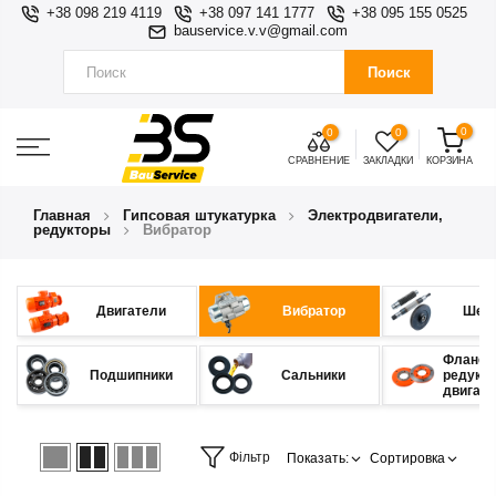
+38 098 219 4119
+38 097 141 1777
+38 095 155 0525
bauservice.v.v@gmail.com
Поиск
0
0
0
СРАВНЕНИЕ
ЗАКЛАДКИ
КОРЗИНА
Главная
Гипсовая штукатурка
Электродвигатели,
редукторы
Вибратор
Двигатели
Вибратор
Шес
Фланец
Подшипники
Сальники
редукт
двигат
Фільтр
Показать:
Сортировка