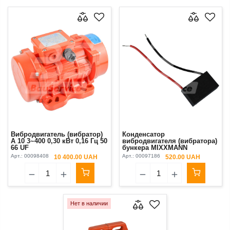
Вибродвигатель (вибратор)
Конденсатор
A 10 3~400 0,30 кВт 0,16 Гц 50
вибродвигателя (вибратора)
66 UF
бункера MIXXMANN
S3/S3+/S5 230V 30W
Арт.:
00098408
Арт.:
00097186
10 400.00 UAH
520.00 UAH
Нет в наличии