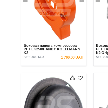
Боковая панель компрессора
Боков
PFT LK250/HANDY KOELLMANN
PFT L
K2
K2 Ori
Арт.:
00004303
1 760.00 UAH
Арт.:
000
В КОРЗИНУ