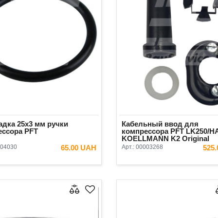
дка 25x3 мм ручки
Кабельный ввод для
ессора PFT
компрессора PFT LK250/
KOELLMANN K2 Original
04030
65.00 UAH
Арт.:
00003268
525
В КОРЗИНУ
В КОРЗ