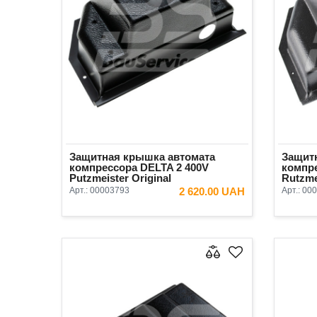
Защитная крышка автомата
Защит
компрессора DELTA 2 400V
компре
Рutzmeister Original
Rutzme
Арт.:
00003793
2 620.00 UAH
Арт.:
000
В КОРЗИНУ