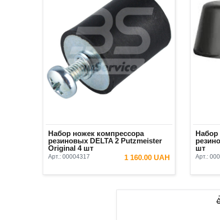
Набор ножек компрессора
Набор
резиновых DELTA 2 Putzmeister
резин
Original 4 шт
шт
Арт.:
00004317
1 160.00 UAH
Арт.:
000
В КОРЗИНУ