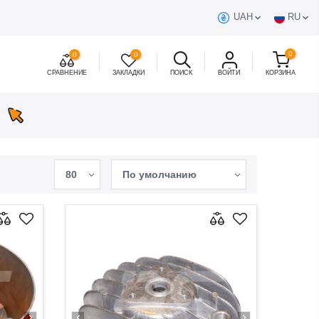
UAH
RU
0
0
0
СРАВНЕНИЕ
ЗАКЛАДКИ
ПОИСК
ВОЙТИ
КОРЗИНА
80
По умолчанию