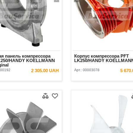
ая панель компрессора
Корпус компрессора PFT
K250/HANDY KOELLMANN
LK250/HANDY KOELLMANN
ginal
00192
2 305.00 UAH
Арт.:
00003078
5 670
В КОРЗИНУ
В КОРЗ