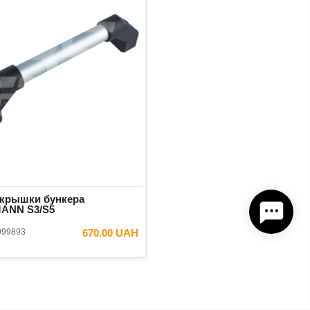
 крышки бункера
ANN S3/S5
099893
670.00 UAH