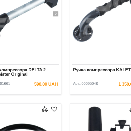
компрессора DELTA 2
Ручка компрессора KALE
ister Original
01661
590.00 UAH
Арт.:
00095048
1 350
В КОРЗИНУ
В КОРЗ