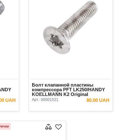
Болт клапанной пластины
HANDY
компрессора PFT LK250/HANDY
KOELLMANN K2 Original
.00 UAH
Арт.:
00001521
80.00 UAH
ИНУ
В КОРЗИНУ
личии