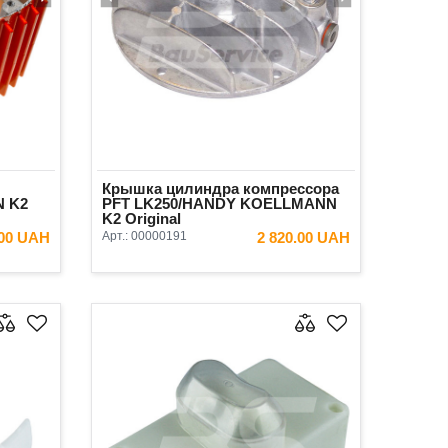
Крышка цилиндра компрессора
 K2
PFT LK250/HANDY KOELLMANN
K2 Original
.00 UAH
Арт.:
00000191
2 820.00 UAH
ИНУ
В КОРЗИНУ