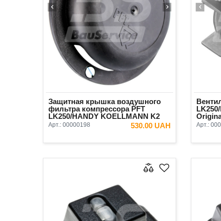
Защитная крышка воздушного
Венти
фильтра компрессора PFT
LK250
LK250/HANDY KOELLMANN K2
Origina
Original
Арт.:
00000198
530.00 UAH
Арт.:
000
В КОРЗИНУ