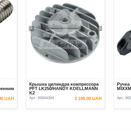
Крышка цилиндра компрессора
Ручка
ренним
PFT LK250/HANDY KOELLMANN
MIXXM
K2
95 UAH
Арт.:
00004304
3 190.00 UAH
Арт.:
00
ИНУ