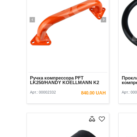
Ручка компрессора PFT
Прокла
LK250/HANDY KOELLMANN K2
компр
Арт.:
00002332
840.00 UAH
Арт.:
000
В КОРЗИНУ