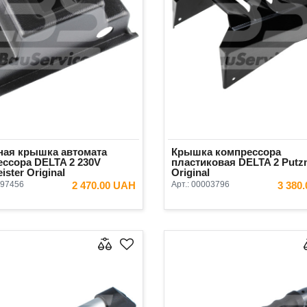
ная крышка автомата
Крышка компрессора
ссора DELTA 2 230V
пластиковая DELTA 2 Putzm
ister Original
Original
97456
2 470.00 UAH
Арт.:
00003796
3 380
В КОРЗИНУ
В КОРЗ