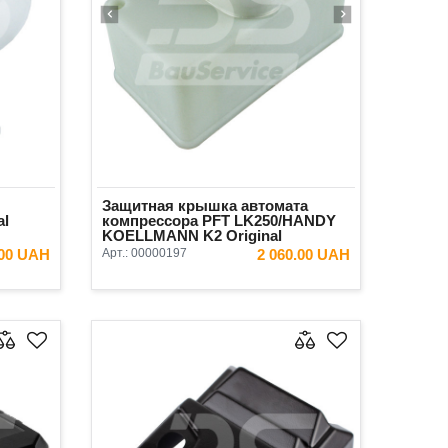
Защитная крышка автомата
al
компрессора PFT LK250/HANDY
KOELLMANN K2 Original
.00 UAH
Арт.:
00000197
2 060.00 UAH
ИНУ
В КОРЗИНУ