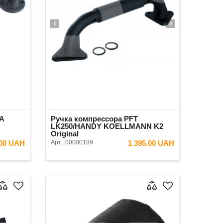
TA
Ручка компрессора PFT
LK250/HANDY KOELLMANN K2
Original
.00 UAH
Арт.:
00000189
1 395.00 UAH
ИНУ
В КОРЗИНУ