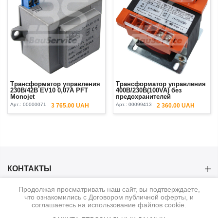
Трансформатор управления
Трансформатор управления
230В/42В EV10 0,07A PFT
400В/230В(100VA) без
Monojet
предохранителей
Арт.:
00000071
Арт.:
00099413
3 765.00 UAH
2 360.00 UAH
КОНТАКТЫ
Продолжая просматривать наш сайт, вы подтверждаете,
КАТЕГОРИИ
что ознакомились с Договором публичной оферты, и
соглашаетесь на использование файлов cookie.