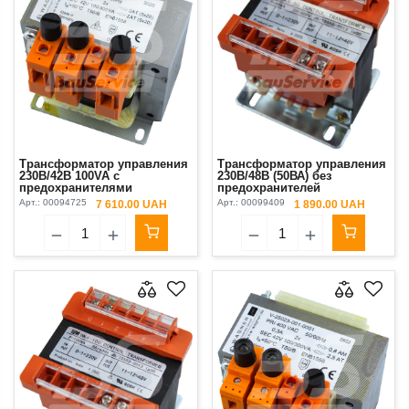
Трансформатор управления
Трансформатор управления
230В/42В 100VA с
230В/48В (50ВА) без
предохранителями
предохранителей
Putzmeister Original
Арт.:
00094725
Арт.:
00099409
7 610.00 UAH
1 890.00 UAH