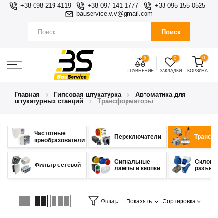
+38 098 219 4119
+38 097 141 1777
+38 095 155 0525
bauservice.v.v@gmail.com
Поиск
0
0
0
СРАВНЕНИЕ
ЗАКЛАДКИ
КОРЗИНА
Главная
Гипсовая штукатурка
Автоматика для
штукатурных станций
Трансформаторы
Частотные
Переключатели
Трансф
преобразователи
Сигнальные
Силовы
Фильтр сетевой
лампы и кнопки
разъем
Фільтр
Показать:
Сортировка