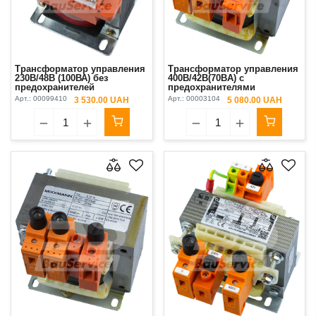
Трансформатор управления
Трансформатор управления
230В/48В (100ВА) без
400В/42В(70ВA) с
предохранителей
предохранителями
Putzmeister Original
Арт.:
00099410
Арт.:
00003104
3 530.00 UAH
5 080.00 UAH