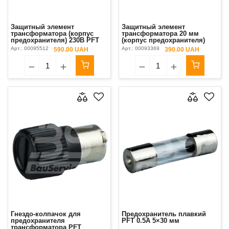
Защитный элемент
Защитный элемент
трансформатора (корпус
трансформатора 20 мм
предохранителя) 230В PFT
(корпус предохранителя)
Original
PFT Original
Арт.:
00095512
Арт.:
00093369
590.00 UAH
390.00 UAH
Гнездо-колпачок для
Предохранитель плавкий
предохранителя
PFT 0.5A 5×30 мм
трансформатора PFT