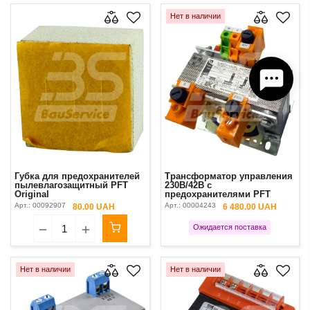
Нет в наличии
Губка для предохранителей
Трансформатор управления
пылевлагозащитный PFT
230В/42В с
Original
предохранителями PFT
Ritmo XL
Арт.:
00092907
Арт.:
00004243
80.00 UAH
6 480.00 UAH
Ожидается поставка
Нет в наличии
Нет в наличии