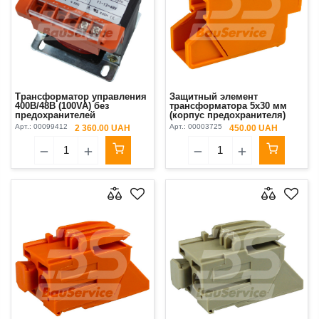
Трансформатор управления
Защитный элемент
400В/48В (100VA) без
трансформатора 5x30 мм
предохранителей
(корпус предохранителя)
PFT Original
Арт.:
00099412
Арт.:
00003725
2 360.00 UAH
450.00 UAH