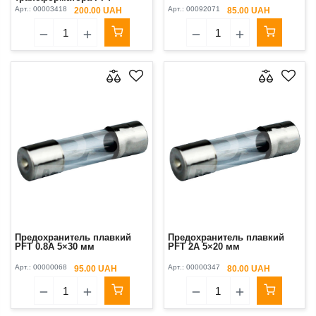
Original
Арт.:
00003418
Арт.:
00092071
200.00 UAH
85.00 UAH
Предохранитель плавкий
Предохранитель плавкий
PFT 0.8A 5×30 мм
PFT 2A 5×20 мм
Арт.:
00000068
Арт.:
00000347
95.00 UAH
80.00 UAH