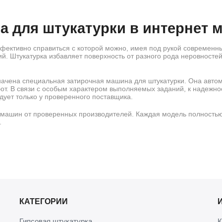
 для штукатурки в интернет м
ффективно справиться с которой можно, имея под рукой современн
. Штукатурка избавляет поверхность от разного рода неровностей
начена специальная затирочная машина для штукатурки. Она авто
т. В связи с особым характером выполняемых заданий, к надежнос
едует только у проверенного поставщика.
 машин от проверенных производителей. Каждая модель полностью
.
ти применения машинки для затирки 
тями и дисками, расположенными по периметру защитного круга, 
мым покрытием. Машинка для затирки штукатурки обладает такими
ности;
и, включая колонны, углы и другие сложные
КАТЕГОРИИ
Гипсовая штукатурка
К