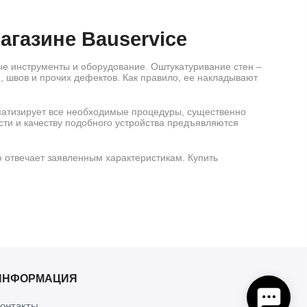
агазине Bauservice
ые инструменты и оборудование. Оштукатуривание стен –
, швов и прочих дефектов. Как правило, ее накладывают
матизирует все необходимые процедуры, существенно
ти и качеству подобного устройства предъявляются
 отвечает заявленным характеристикам. Купить
штукатурки
выполненного из металла. Последняя деталь необходима
 весомыми достоинствами:
ИНФОРМАЦИЯ
онтакты