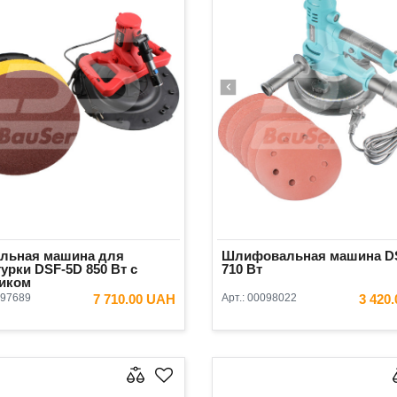
альная машина для
Шлифовальная машина D
урки DSF-5D 850 Вт с
710 Вт
иком
97689
7 710.00 UAH
Арт.:
00098022
3 420
В КОРЗИНУ
В КОРЗ