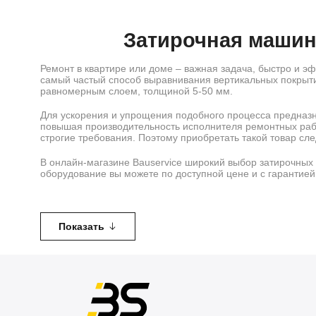
Затирочная машина
Ремонт в квартире или доме – важная задача, быстро и э
самый частый способ выравнивания вертикальных покрытий
равномерным слоем, толщиной 5-50 мм.
Для ускорения и упрощения подобного процесса предназ
повышая производительность исполнителя ремонтных рабо
строгие требования. Поэтому приобретать такой товар сл
В онлайн-магазине Bauservice широкий выбор затирочных
оборудование вы можете по доступной цене и с гарантией
Особеннос
Механизм для затирания оборудован специальными лопас
Показать
для защиты лопастей от прямого контакта с обрабатывае
универсальность и надежность во время затирки поверх
быстрая обработка высокого качества;
возможность результативно работать с разными формам
изгибы плоскости;
идеальное качество финишной отделки.