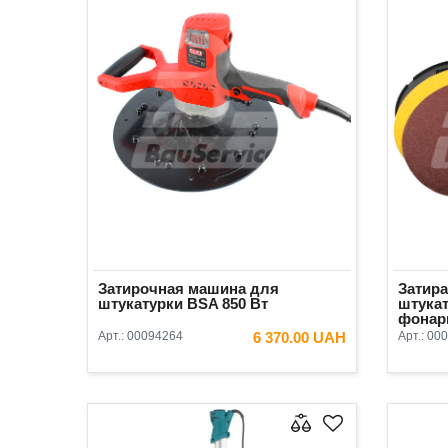
Затирочная машина для
Затир
штукатурки BSA 850 Вт
штукат
фонар
Арт.:
00094264
6 370.00 UAH
Арт.:
000
В КОРЗИНУ