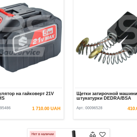
лятор на гайковерт 21V
Щетки затирочной машини
HS
штукатурки DEDRA/BSA
95486
1 710.00 UAH
Арт.:
00096528
410
В КОРЗИНУ
В КОРЗ
Нет в наличии