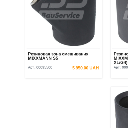
Резиновая зона смешивания
Резин
MIXXMANN S5
MIXXMA
ХL/G4)
Арт.:
00095500
5 950.00 UAH
Арт.:
000
В КОРЗИНУ