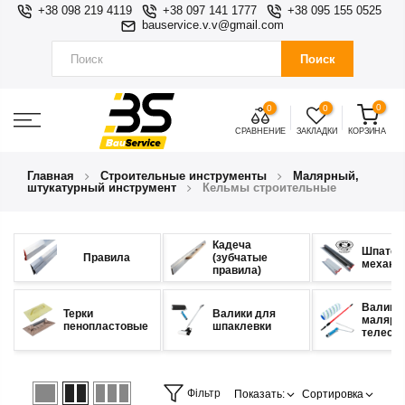
+38 098 219 4119
+38 097 141 1777
+38 095 155 0525
bauservice.v.v@gmail.com
Поиск
0
0
0
СРАВНЕНИЕ
ЗАКЛАДКИ
КОРЗИНА
Главная
Строительные инструменты
Малярный,
штукатурный инструмент
Кельмы строительные
Кадеча
Шпател
Правила
(зубчатые
механи
правила)
Валики
Терки
Валики для
малярны
пенопластовые
шпаклевки
телеск
Фільтр
Показать:
Сортировка