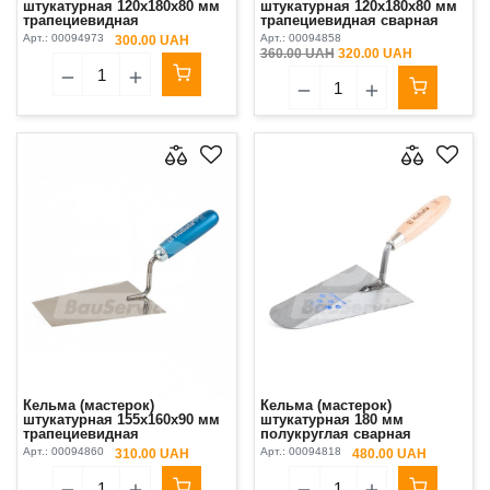
штукатурная 120х180х80 мм
штукатурная 120х180х80 мм
трапециевидная
трапециевидная сварная
нержавещая сталь ручка
стальная ручка G-6 Kubala
Арт.:
00094973
Арт.:
00094858
300.00 UAH
буковая синяя Kubala
360.00 UAH
320.00 UAH
Кельма (мастерок)
Кельма (мастерок)
штукатурная 155х160х90 мм
штукатурная 180 мм
трапециевидная
полукруглая сварная
нержавещая сталь ручка
полированная сталь ручка
Арт.:
00094860
Арт.:
00094818
310.00 UAH
480.00 UAH
буковая синяя Kubala
буковая лакированная
Kubala