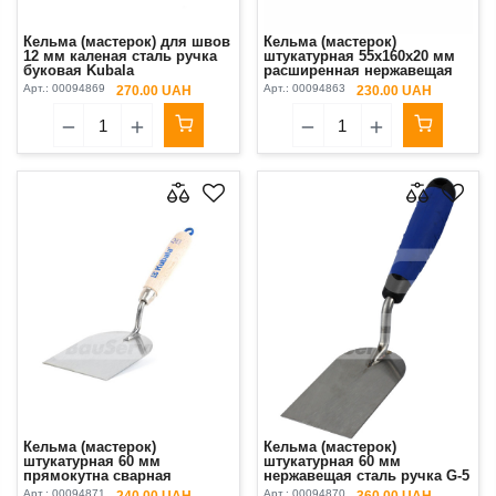
Кельма (мастерок) для швов
Кельма (мастерок)
12 мм каленая сталь ручка
штукатурная 55х160х20 мм
буковая Kubala
расширенная нержавещая
сталь ручка буковая синяя
Арт.:
00094869
Арт.:
00094863
270.00 UAH
230.00 UAH
Kubala
Кельма (мастерок)
Кельма (мастерок)
штукатурная 60 мм
штукатурная 60 мм
прямокутна сварная
нержавещая сталь ручка G-5
стальная ручка буковая
Kubala
Арт.:
00094871
Арт.:
00094870
240.00 UAH
360.00 UAH