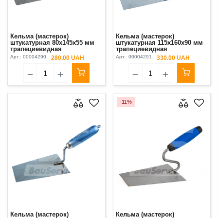
Кельма (мастерок)
Кельма (мастерок)
штукатурная 80х145х55 мм
штукатурная 115х160х90 мм
трапециевидная
трапециевидная
нержавеющая сталь ручка
нержавеющая сталь ручка
Арт.:
00004290
Арт.:
00004291
280.00 UAH
330.00 UAH
резиновая Kubala
резиновая Kubala
-11%
Кельма (мастерок)
Кельма (мастерок)