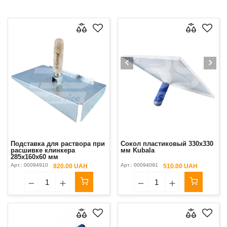
Подставка для раствора при
Сокол пластиковый 330х330
расшивке клинкера
мм Kubala
285х160х60 мм
металлическая
Арт.:
00094910
Арт.:
00094091
820.00 UAH
510.00 UAH
оцинкованная Kubala