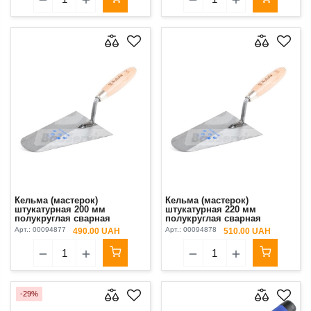
Кельма (мастерок)
Кельма (мастерок)
штукатурная 200 мм
штукатурная 220 мм
полукруглая сварная
полукруглая сварная
полированная сталь ручка
полированная сталь ручка
Арт.:
00094877
Арт.:
00094878
490.00 UAH
510.00 UAH
буковая лакированная
буковая лакированная
Kubala
Kubala
-29%