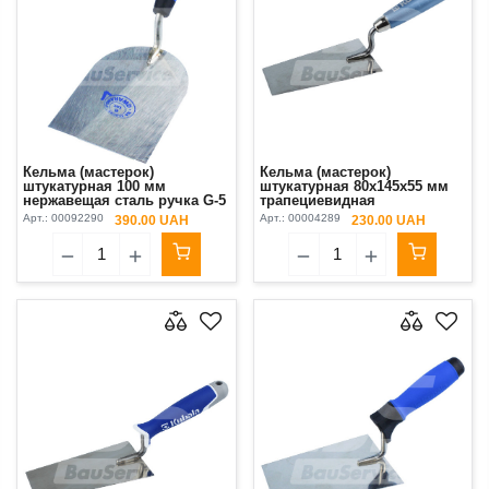
Кельма (мастерок)
Кельма (мастерок)
штукатурная 100 мм
штукатурная 80х145х55 мм
нержавещая сталь ручка G-5
трапециевидная
Kubala
нержавеющая сталь ручка
Арт.:
00092290
Арт.:
00004289
390.00 UAH
230.00 UAH
деревянная Kubala