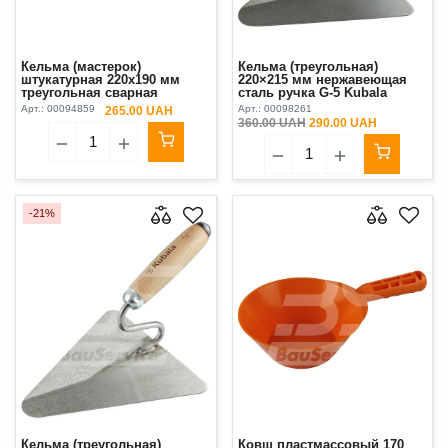
Кельма (мастерок)
Кельма (треугольная)
штукатурная 220х190 мм
220×215 мм нержавеющая
треугольная сварная
сталь ручка G-5 Kubala
стальная ручка G-6 Kubala
Арт.:
00094859
Арт.:
00098261
265.00 UAH
360.00 UAH
290.00 UAH
-21%
Кельма (треугольная)
Ковш пластмассовый 170