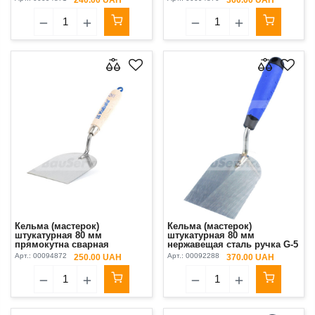
лакованная Kubala
Кельма (мастерок)
Кельма (мастерок)
штукатурная 80 мм
штукатурная 80 мм
прямокутна сварная
нержавещая сталь ручка G-5
стальная ручка буковая
Kubala
Арт.:
00094872
Арт.:
00092288
250.00 UAH
370.00 UAH
лакованная Kubala