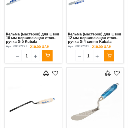
Кельма (мастерок) для швов
Кельма (мастерок) для швов
10 мм нержавеющая сталь
12 мм нержавеющая сталь
ручка G-5 Kubala
ручка G-4 синяя Kubala
(1113)
Арт.:
00092291
Арт.:
00092315
210.00 UAH
210.00 UAH