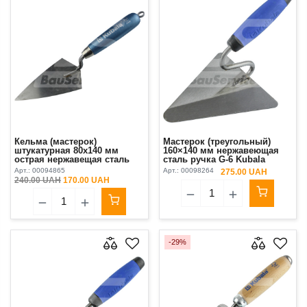
Кельма (мастерок)
Мастерок (треугольный)
штукатурная 80х140 мм
160×140 мм нержавеющая
острая нержавещая сталь
сталь ручка G-6 Kubala
ручка буковая синяя Kubala
Арт.:
00094865
Арт.:
00098264
275.00 UAH
240.00 UAH
170.00 UAH
-29%