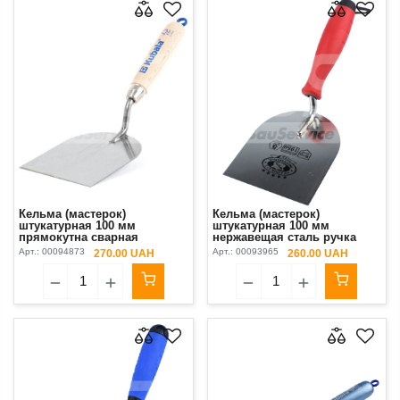
Кельма (мастерок)
Кельма (мастерок)
штукатурная 100 мм
штукатурная 100 мм
прямокутна сварная
нержавещая сталь ручка
стальная ручка буковая
двухкомпонентная Olejnik
Арт.:
00094873
Арт.:
00093965
270.00 UAH
260.00 UAH
лакованная Kubala