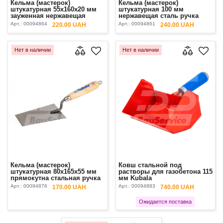
Кельма (мастерок)
Кельма (мастерок)
штукатурная 55х160х20 мм
штукатурная 100 мм
зауженная нержавещая
нержавещая сталь ручка
сталь ручка буковая синяя
буковая Kubala
Арт.:
00094864
Арт.:
00094861
220.00 UAH
240.00 UAH
Kubala
Нет в наличии
Нет в наличии
Кельма (мастерок)
Ковш стальной под
штукатурная 80х165х55 мм
растворы для газобетона 115
прямокутна стальная ручка
мм Kubala
буковая лакованная Kubala
Арт.:
00094876
Арт.:
00094883
170.00 UAH
740.00 UAH
Ожидается поставка