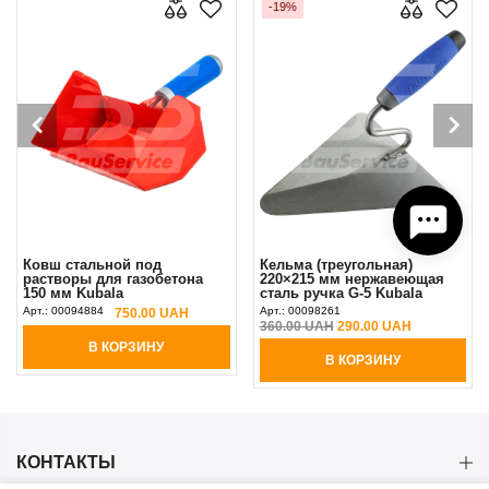
-19%
Ковш стальной под
Кельма (треугольная)
растворы для газобетона
220×215 мм нержавеющая
150 мм Kubala
сталь ручка G-5 Kubala
Арт.:
00094884
Арт.:
00098261
750.00 UAH
360.00 UAH
290.00 UAH
В КОРЗИНУ
В КОРЗИНУ
КОНТАКТЫ