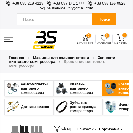
+38 098 219 4119
+38 097 141 1777
+38 095 155 0525
bauservice.v.v@gmail.com
Поиск
0
0
0
СРАВНЕНИЕ
ЗАКЛАДКИ
КОРЗИНА
Главная
Машины для заливки стяжки
Запчасти
винтового компрессора
Крепление винтового
компрессора
Ремкомплекты
Клапаны
Крепле
винтового
винтового
винтово
компрессора
компрессора
компре
Зубчатые
Фильтр
Датчики смазки
ремни привода
сепара
компрессора
Фільтр
Показать:
Сортировка