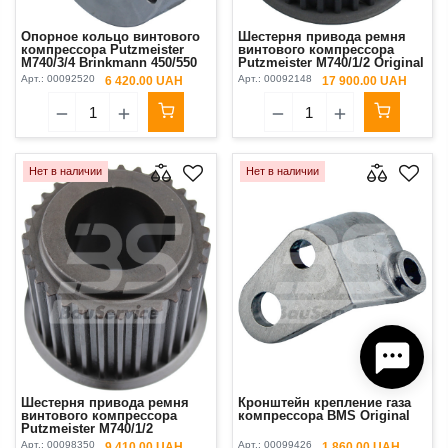
Опорное кольцо винтового
Шестерня привода ремня
компрессора Putzmeister
винтового компрессора
М740/3/4 Brinkmann 450/550
Putzmeister М740/1/2 Original
Original
Арт.:
00092520
Арт.:
00092148
6 420.00 UAH
17 900.00 UAH
Нет в наличии
Нет в наличии
Шестерня привода ремня
Кронштейн крепление газа
винтового компрессора
компрессора BMS Original
Putzmeister М740/1/2
Арт.:
00098350
Арт.:
00099426
9 410.00 UAH
1 860.00 UAH