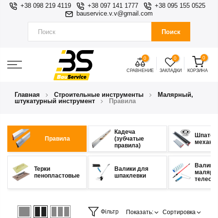
+38 098 219 4119
+38 097 141 1777
+38 095 155 0525
bauservice.v.v@gmail.com
Поиск
0
0
0
СРАВНЕНИЕ
ЗАКЛАДКИ
КОРЗИНА
Главная
Строительные инструменты
Малярный,
штукатурный инструмент
Правила
Кадеча
Шпател
Правила
(зубчатые
механи
правила)
Валики
Терки
Валики для
малярны
пенопластовые
шпаклевки
телеск
Фільтр
Показать:
Сортировка