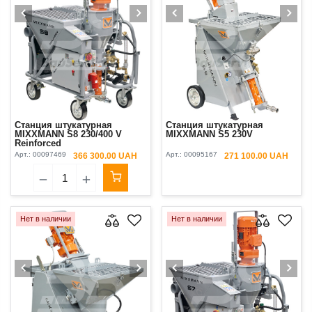
Станция штукатурная
Станция штукатурная
MIXXMANN S8 230/400 V
MIXXMANN S5 230V
Reinforced
Арт.:
00097469
Арт.:
00095167
366 300.00 UAH
271 100.00 UAH
Нет в наличии
Нет в наличии