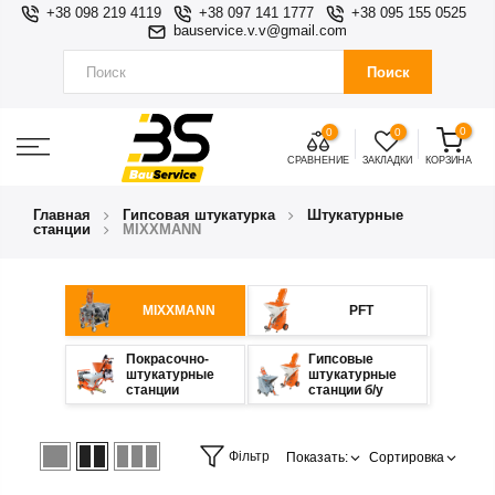
+38 098 219 4119
+38 097 141 1777
+38 095 155 0525
bauservice.v.v@gmail.com
Поиск
0
0
0
СРАВНЕНИЕ
ЗАКЛАДКИ
КОРЗИНА
Главная
Гипсовая штукатурка
Штукатурные
станции
MIXXMANN
MIXXMANN
PFT
Покрасочно-
Гипсовые
штукатурные
штукатурные
станции
станции б/у
Фільтр
Показать:
Сортировка