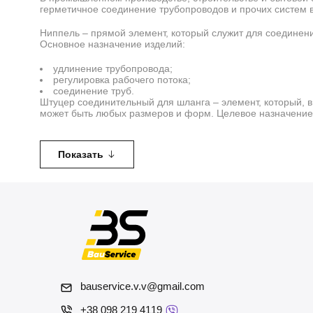
герметичное соединение трубопроводов и прочих систем в
Ниппель – прямой элемент, который служит для соединени
Основное назначение изделий:
удлинение трубопровода;
регулировка рабочего потока;
соединение труб.
Штуцер соединительный для шланга – элемент, который, в 
может быть любых размеров и форм. Целевое назначение 
Показать
Штуцер для шланга имеет множество преимуществ, за сче
Универсальность.
Надежность крепления.
Простота совершения монтажных работ.
Разнообразие выбора материалов изделия, размеров и
Прочность.
Устойчивость к коррозии.
Возможность многоразовой эксплуатации.
Минимальный срок технического обслуживания.
Штуцеры, как и ниппель, также изготавливают из нержаве
bauservice.v.v@gmail.com
сельское хозяйство, автомобильную промышленность, стр
+38 098 219 4119