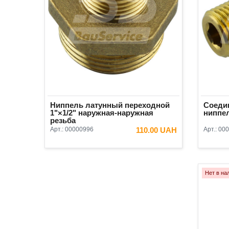
Ниппель латунный переходной
Соедин
1"×1/2" наружная-наружная
ниппел
резьба
Арт.:
00000996
110.00 UAH
Арт.:
000
В КОРЗИНУ
Нет в на