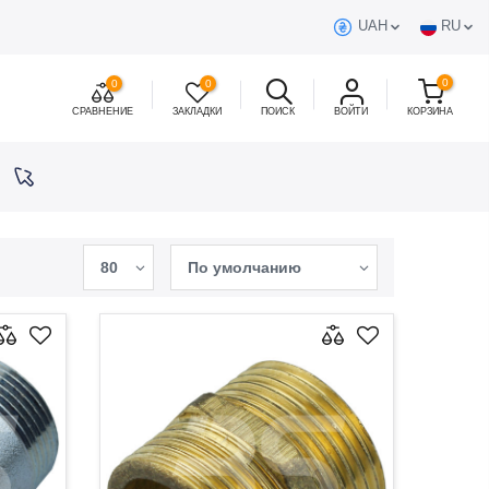
UAH
RU
0
0
0
СРАВНЕНИЕ
ЗАКЛАДКИ
ПОИСК
ВОЙТИ
КОРЗИНА
80
По умолчанию