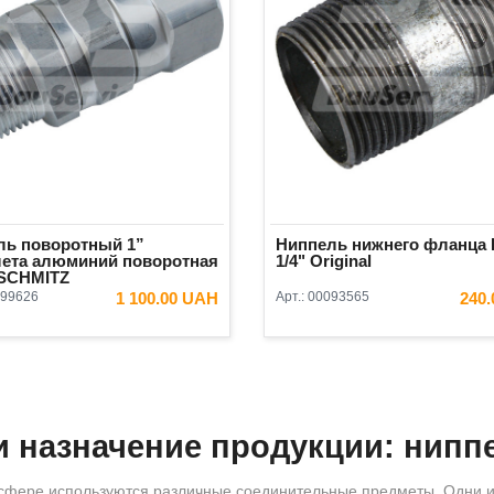
ль поворотный 1”
Ниппель нижнего фланца 
лета алюминий поворотная
1/4" Original
 SCHMITZ
99626
1 100.00 UAH
Арт.:
00093565
240
и назначение продукции: нипп
сфере используются различные соединительные предметы. Одни и