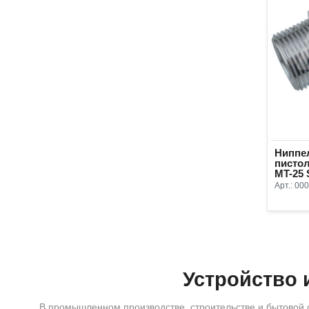
Ниппе
писто
МT-25
Арт.:
000
Устройство 
В промышленном производстве, строительстве и бытовой 