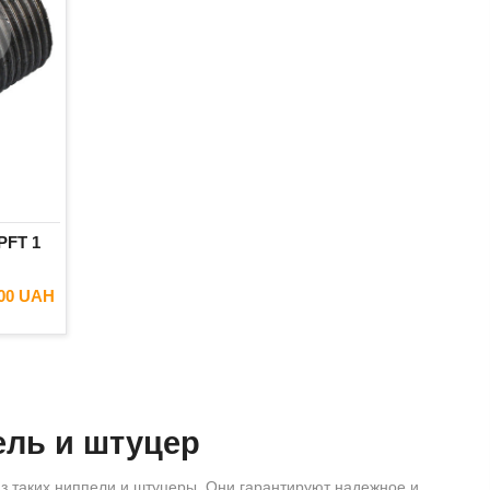
PFT 1
.00 UAH
ель и штуцер
з таких ниппели и штуцеры. Они гарантируют надежное и