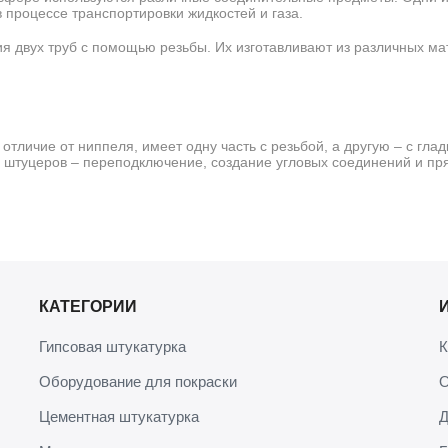
 процессе транспортировки жидкостей и газа.
я двух труб с помощью резьбы. Их изготавливают из различных ма
отличие от ниппеля, имеет одну часть с резьбой, а другую – с гла
штуцеров – переподключение, создание угловых соединений и пря
Достоинства штуцеров для шлангов
т которых ему отдают предпочтение большинство мастеров. Осно
КАТЕГОРИИ
 форм.
Гипсовая штукатурка
К
Оборудование для покраски
О
ющей стали, латуни, пластика и других материалов. Эту переходну
оительство, водоснабжение и бытовую сферу.
Цементная штукатурка
Д