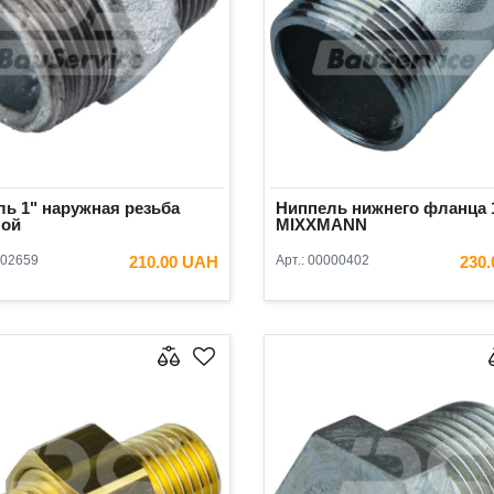
ь 1" наружная резьба
Ниппель нижнего фланца 1
ной
MIXXMANN
02659
210.00 UAH
Арт.:
00000402
230
В КОРЗИНУ
В КОРЗ