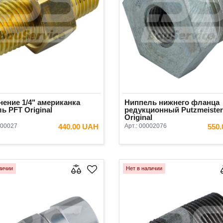
ение 1/4" американка
Ниппель нижнего фланца
ь PFT Original
редукционный Putzmeiste
Original
00027
440.00 UAH
Арт.:
00002076
550
В КОРЗИНУ
В КОРЗ
личии
Нет в наличии