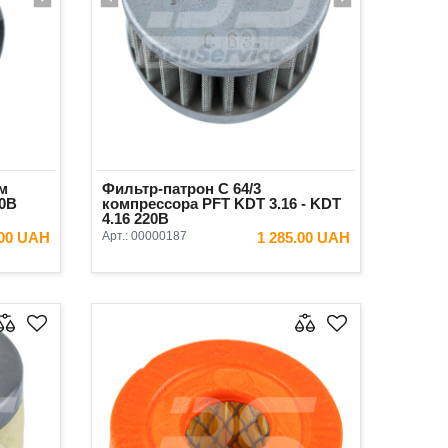
м
Фильтр-патрон С 64/3
20В
компрессора PFT KDT 3.16 - KDT
4.16 220В
.00 UAH
Арт.:
00000187
1 285.00 UAH
ИНУ
В КОРЗИНУ