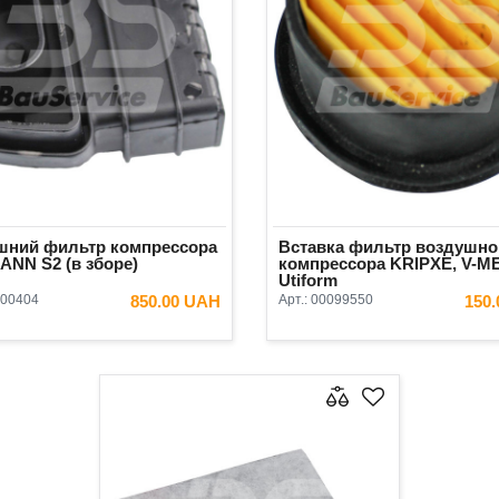
шний фильтр компрессора
Вставка фильтр воздушно
NN S2 (в зборе)
компрессора KRIPXE, V-M
Utiform
00404
850.00 UAH
Арт.:
00099550
150
В КОРЗИНУ
В КОРЗ