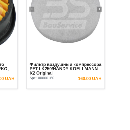
го
Фильтр воздушный компрессора
EKO,
PFT LK250/HANDY KOELLMANN
K2 Original
.00 UAH
Арт.:
00000180
160.00 UAH
ИНУ
В КОРЗИНУ