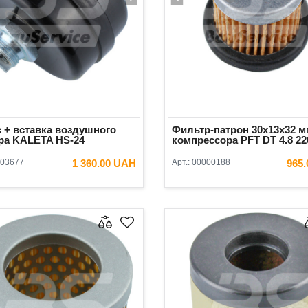
 + вставка воздушного
Фильтр-патрон 30x13x32 м
ра KALETA HS-24
компрессора PFT DT 4.8 2
03677
1 360.00 UAH
Арт.:
00000188
965
В КОРЗИНУ
В КОРЗ