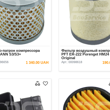
р-патрон компрессора
Фильтр воздушный компр
ANN S3/S3+
PFT ER-222 Porenget HM24
Original
96656
1 340.00 UAH
Арт.:
00098618
190
В КОРЗИНУ
В КОРЗ