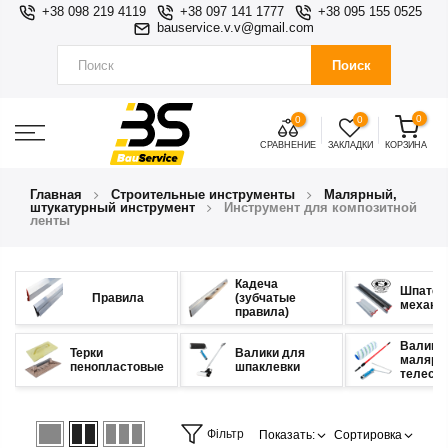
+38 098 219 4119
+38 097 141 1777
+38 095 155 0525
bauservice.v.v@gmail.com
Поиск
0
0
0
СРАВНЕНИЕ
ЗАКЛАДКИ
КОРЗИНА
Главная
Строительные инструменты
Малярный,
штукатурный инструмент
Инструмент для композитной
ленты
Кадеча
Шпател
Правила
(зубчатые
механи
правила)
Валики
Терки
Валики для
малярны
пенопластовые
шпаклевки
телеск
Фільтр
Показать:
Сортировка