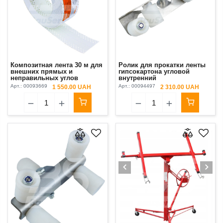
Композитная лента 30 м для
Ролик для прокатки ленты
внешних прямых и
гипсокартона угловой
неправильных углов
внутренний
Original Strait-Flex
Арт.:
00093669
Арт.:
00094497
1 550.00 UAH
2 310.00 UAH