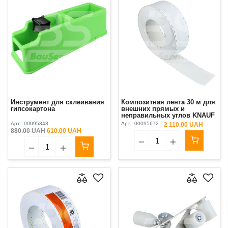
Инструмент для склеивания
Композитная лента 30 м для
гипсокартона
внешних прямых и
неправильных углов KNAUF
Corner Flex
Арт.:
00095343
Арт.:
00095672
2 110.00 UAH
880.00 UAH
610.00 UAH