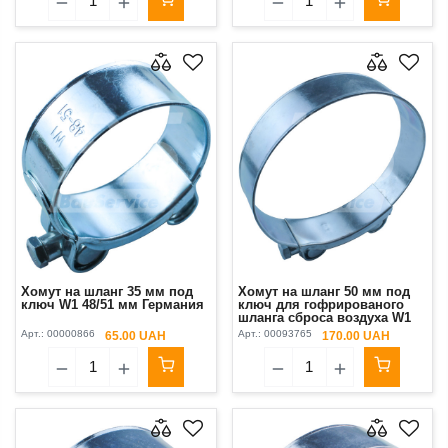
Хомут на шланг 35 мм под
Хомут на шланг 50 мм под
ключ W1 48/51 мм Германия
ключ для гофрированого
шланга сброса воздуха W1
98/103 мм
Арт.:
00000866
Арт.:
00093765
65.00 UAH
170.00 UAH