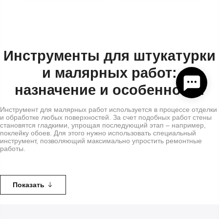
Инструменты для штукатурки
и малярных работ:
назначение и особенности
Инструмент для малярных работ используется в процессе отделки
и обработке любых поверхностей. За счет подобных работ стены
становятся гладкими, упрощая последующий этап – например,
поклейку обоев. Для этого нужно использовать специальный
инструмент, позволяющий максимально упростить ремонтные
работы.
Инструменты для штукатурки стен применяются не только для
выравнивания: с их помощью можно устранить дефекты с
поверхностей, создать декоративные узоры. Поэтому мастеру по
Показать
строительным и ремонтным работам потребуется полноценный
арсенал инструментов.