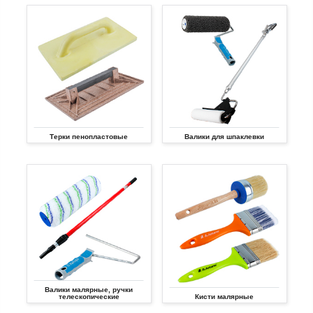
Терки пенопластовые
Валики для шпаклевки
Валики малярные, ручки
телескопические
Кисти малярные