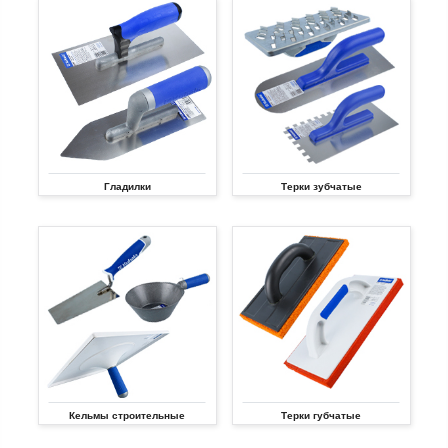
Гладилки
Терки зубчатые
Кельмы строительные
Терки губчатые