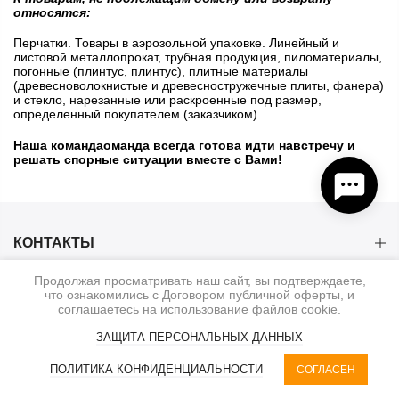
относятся:
Перчатки. Товары в аэрозольной упаковке. Линейный и
листовой металлопрокат, трубная продукция, пиломатериалы,
погонные (плинтус, плинтус), плитные материалы
(древесноволокнистые и древесностружечные плиты, фанера)
и стекло, нарезанные или раскроенные под размер,
определенный покупателем (заказчиком).
Наша команда
оманда всегда готова идти навстречу и
решать спорные ситуации вместе с Вами!
КОНТАКТЫ
Продолжая просматривать наш сайт, вы подтверждаете,
КАТЕГОРИИ
что ознакомились с Договором публичной оферты, и
соглашаетесь на использование файлов cookie.
ИНФОРМАЦИЯ
ЗАЩИТА ПЕРСОНАЛЬНЫХ ДАННЫХ
0
ПОЛИТИКА КОНФИДЕНЦИАЛЬНОСТИ
СОГЛАСЕН
© 2020-2026. BauService
КАТЕГОРИИ
RU | UAH
КОРЗИНА
ПОИСК
КАБИНЕТ