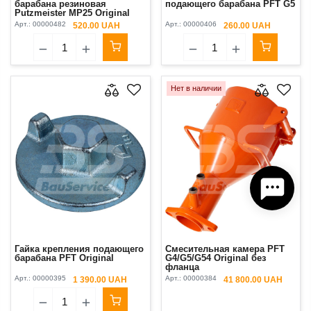
барабана резиновая
подающего барабана PFT G5
Putzmeister MP25 Original
Арт.:
00000482
Арт.:
00000406
520.00 UAH
260.00 UAH
Нет в наличии
Гайка крепления подающего
Смесительная камера PFT
барабана PFT Original
G4/G5/G54 Original без
фланца
Арт.:
00000395
Арт.:
00000384
1 390.00 UAH
41 800.00 UAH