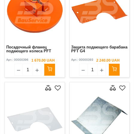
Посадочный фланец
Защита подающего барабана
подающего колеса PFT
PFT G4
Арт.:
00000396
Арт.:
00000393
1 670.00 UAH
2 240.00 UAH