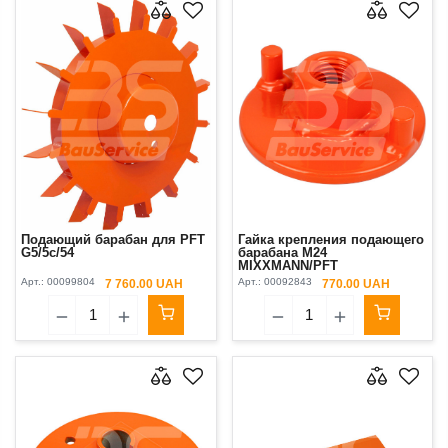
Подающий барабан для PFT
Гайка крепления подающего
G5/5c/54
барабана M24
MIXXMANN/PFT
Арт.:
00099804
Арт.:
00092843
7 760.00 UAH
770.00 UAH