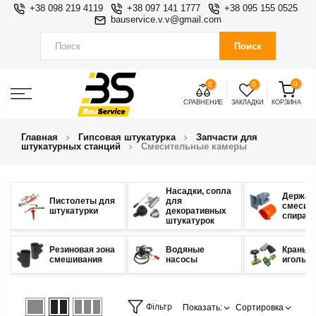
+38 098 219 4119
+38 097 141 1777
+38 095 155 0525
bauservice.v.v@gmail.com
Поиск
0
0
0
СРАВНЕНИЕ
ЗАКЛАДКИ
КОРЗИНА
Главная
Гипсовая штукатурка
Запчасти для
штукатурных станций
Смесительные камеры
Насадки, сопла
Держат
Пистолеты для
для
смесит
штукатурки
декоративных
спирал
штукатурок
Резиновая зона
Водяные
Краны
смешивания
насосы
игольч
Фільтр
Показать:
Сортировка