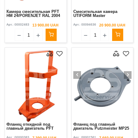
Камера смесительная PFT
Смесительная камера
HM 24/PORENJET RAL 2004
UTIFORM Master
Арт.:
00002483
Арт.:
00094636
13 900.00 UAH
20 900.00 UAH
Фланец откидной под
Фланец под главный
главный двигатель PFT
двигатель Putzmeister MP25
Арт.:
00000383
Арт.:
00001561
7 390.00 UAH
7 660.00 UAH