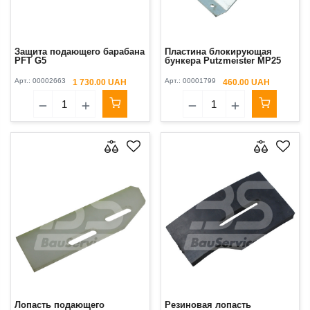
Защита подающего барабана
Пластина блокирующая
PFT G5
бункера Putzmeister МР25
Арт.:
00002663
Арт.:
00001799
1 730.00 UAH
460.00 UAH
Лопасть подающего
Резиновая лопасть