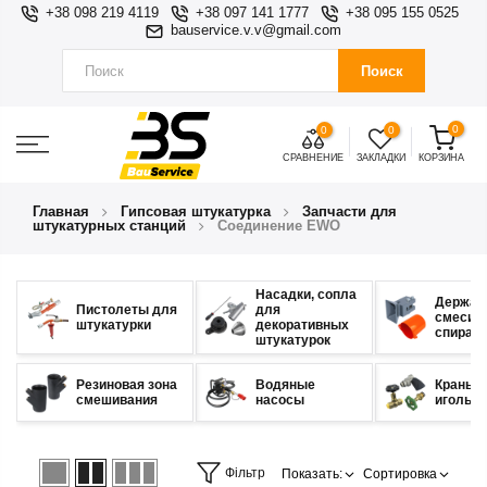
+38 098 219 4119
+38 097 141 1777
+38 095 155 0525
bauservice.v.v@gmail.com
Поиск
0
0
0
СРАВНЕНИЕ
ЗАКЛАДКИ
КОРЗИНА
Главная
Гипсовая штукатурка
Запчасти для
штукатурных станций
Соединение EWO
Насадки, сопла
Держат
Пистолеты для
для
смесит
штукатурки
декоративных
спирал
штукатурок
Резиновая зона
Водяные
Краны
смешивания
насосы
игольч
Фільтр
Показать:
Сортировка