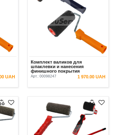
Комплект валиков для
шпаклевки и нанесения
финишного покрытия
а
Antares+Olejnik 3 предмета
.00 UAH
Арт.:
00098247
1 970.00 UAH
(валик 50 мм)
ИНУ
В КОРЗИНУ