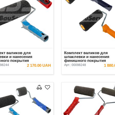
ект валиков для
Комплект валиков для
евки и нанесения
шпаклевки и нанесения
ного покрытия
финишного покрытия
+Olejnik 2 предмета
Antares+Olejnik 3 предмет
98244
2 170.00 UAH
Арт.:
00098248
1 880
(валик 40 мм)
В КОРЗИНУ
В КОРЗ