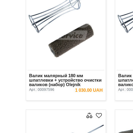
Валик малярный 180 мм
Валик
шпатлевки + устройство очистки
шпатле
валиков (набор) Olejnik
валико
Арт.:
00097596
1 030.00 UAH
Арт.:
000
В КОРЗИНУ