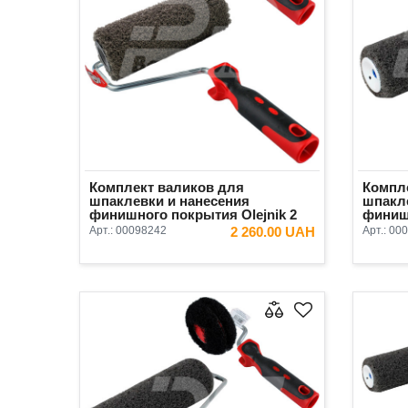
Комплект валиков для
Компл
шпаклевки и нанесения
шпакл
финишного покрытия Olejnik 2
финиш
предмета (валик 230 мм)
Kubala
Арт.:
00098242
2 260.00 UAH
Арт.:
000
В КОРЗИНУ