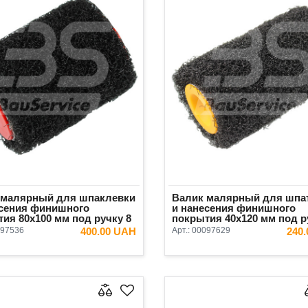
 малярный для шпаклевки
Валик малярный для шпа
есения финишного
и нанесения финишного
ия 80х100 мм под ручку 8
покрытия 40х120 мм под р
jnik
мм Antares
97536
400.00 UAH
Арт.:
00097629
240
В КОРЗИНУ
В КОРЗ