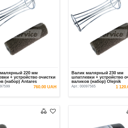
 малярный 220 мм
Валик малярный 230 мм
вки + устройство очистки
шпатлевки + устройство о
в (набор) Antares
валиков (набор) Olejnik
97599
760.00 UAH
Арт.:
00097565
1 120
В КОРЗИНУ
В КОРЗ