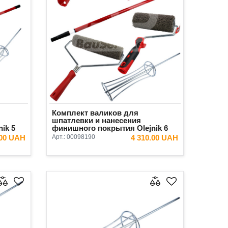
Комплект валиков для
шпатлевки и нанесения
ik 5
финишного покрытия Olejnik 6
предметов
.00 UAH
Арт.:
00098190
4 310.00 UAH
ИНУ
В КОРЗИНУ