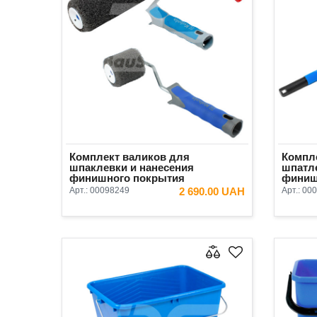
Комплект валиков для
Компл
шпаклевки и нанесения
шпатле
финишного покрытия
финиш
Kubala+Olejnik 3 предмета
предм
Арт.:
00098249
2 690.00 UAH
Арт.:
000
В КОРЗИНУ