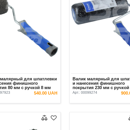
 малярный для шпатлевки
Валик малярный для шпа
есения финишного
и нанесения финишного
ия 80 мм с ручкой 8 мм
покрытия 230 мм с ручкой
6 мм Kubala
ворс 18 мм Kubala черный
97923
540.00 UAH
Арт.:
00099274
900
В КОРЗИНУ
В КОРЗ