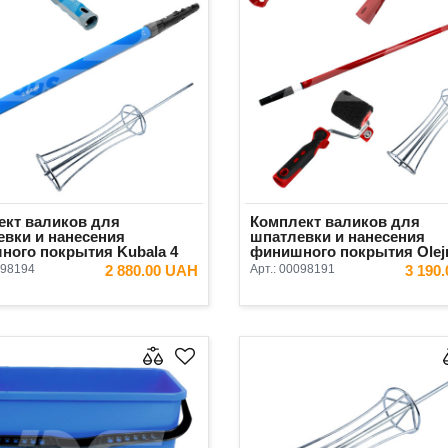
ект валиков для
Комплект валиков для
вки и нанесения
шпатлевки и нанесения
ного покрытия Kubala 4
финишного покрытия Olejn
ета
предметов
98194
2 880.00 UAH
Арт.:
00098191
3 190
В КОРЗИНУ
В КОРЗ