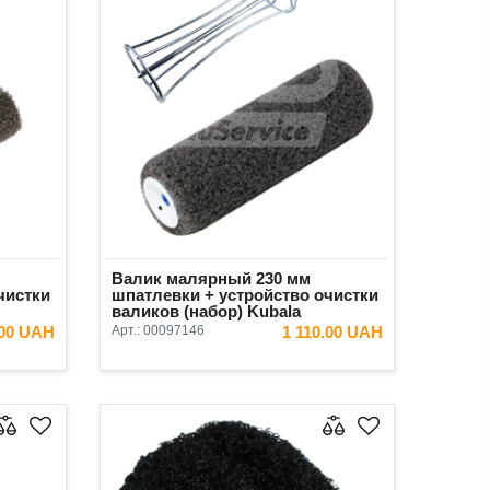
Валик малярный 230 мм
чистки
шпатлевки + устройство очистки
валиков (набор) Kubala
.00 UAH
Арт.:
00097146
1 110.00 UAH
ИНУ
В КОРЗИНУ