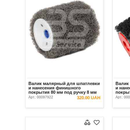
Валик малярный для шпатлевки
Валик
и нанесения финишного
и нан
покрытия 80 мм под ручку 8 мм
покрыт
ворс 16 мм Kubala
мм Ole
Арт.:
00097922
320.00 UAH
Арт.:
000
В КОРЗИНУ