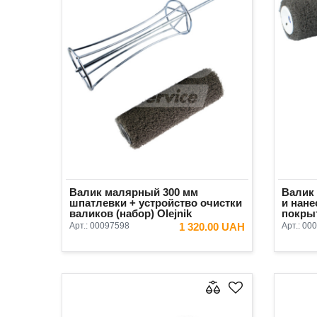
Валик малярный 300 мм
Валик
шпатлевки + устройство очистки
и нан
валиков (набор) Olejnik
покрыт
ворс 1
Арт.:
00097598
1 320.00 UAH
Арт.:
000
В КОРЗИНУ