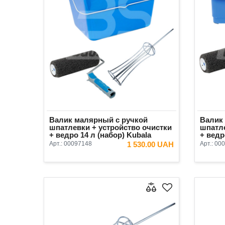
Валик малярный с ручкой
Валик
шпатлевки + устройство очистки
шпатле
+ ведро 14 л (набор) Kubala
+ ведр
Арт.:
00097148
1 530.00 UAH
Арт.:
000
В КОРЗИНУ