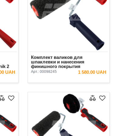
Комплект валиков для
шпаклевки и нанесения
ik 2
финишного покрытия
Antares+Olejnik 2 предмета
.00 UAH
Арт.:
00098245
1 580.00 UAH
(валик 50 мм)
ИНУ
В КОРЗИНУ