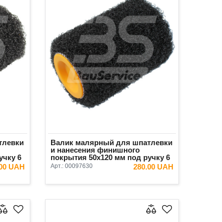
тлевки
Валик малярный для шпатлевки
и нанесения финишного
учку 6
покрытия 50х120 мм под ручку 6
мм Antares
.00 UAH
Арт.:
00097630
280.00 UAH
ИНУ
В КОРЗИНУ