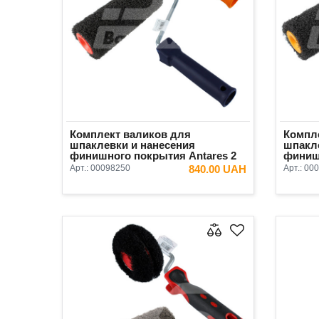
Комплект валиков для
Компл
шпаклевки и нанесения
шпакл
финишного покрытия Antares 2
финиш
предмета
Antare
Арт.:
00098250
840.00 UAH
Арт.:
000
(валик
В КОРЗИНУ