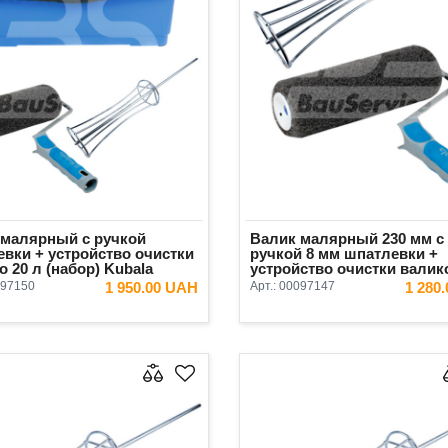
 малярный с ручкой
Валик малярный 230 мм с
вки + устройство очистки
ручкой 8 мм шпатлевки +
о 20 л (набор) Kubala
устройство очистки валик
(набор) Kubala
97150
1 950.00 UAH
Арт.:
00097147
1 280
В КОРЗИНУ
В КОРЗ