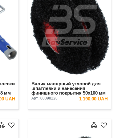
тлевки
Валик малярный угловой для
шпатлевки и нанесения
 8 мм
финишного покрытия 50х100 мм
под ручку 8 мм Olejnik
.00 UAH
Арт.:
00098228
1 190.00 UAH
ИНУ
В КОРЗИНУ