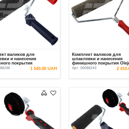
ект валиков для
Комплект валиков для
евки и нанесения
шпаклевки и нанесения
ного покрытия
финишного покрытия Olejn
s+Olejnik 2 предмета
предмета (валик 300 мм)
98246
1 540.00 UAH
Арт.:
00098243
2 410
 40 мм)
В КОРЗИНУ
В КОРЗ