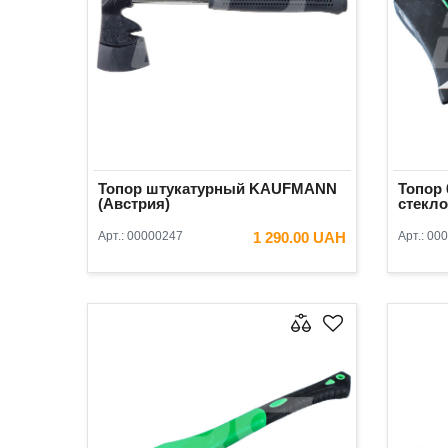
Топор штукатурный KAUFMANN
Топор 
(Австрия)
стекл
Арт.:
00000247
1 290.00 UAH
Арт.:
000
В КОРЗИНУ