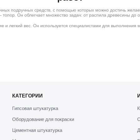
ных подручных средств, с помощью которых можно достичь желаем
 топор. Он облегчает множество задач: от распила древесины до 
вие и легкий вес. Он используется специалистами для выполнения 
нта. При его выборе нужно обращать внимание на устойчивость изде
но знать при выборе топора для ремонт
иловкой и обрезкой древесины. Он обладает широким лезвием и мо
КАТЕГОРИИ
з высококачественной стали, которые сохраняют заточку и устойчив
Гипсовая штукатурка
К
ла или композитных материалов. Деревянные ручки из ясеня или 
зкими и передавать вибрацию при использовании инструмента.
Оборудование для покраски
О
мелких работ и длительного использования, тогда как тяжелые луч
оответствовать индивидуальным физическим возможностям и выполн
Цементная штукатурка
Д
ества покупки в интернет-магазине Ba