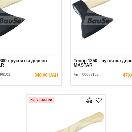
800 г рукоятка дерево
Топор 1250 г рукоятка дер
AR
MASTAR
98101
340.00 UAH
Арт.:
00098102
470
В КОРЗИНУ
В КОРЗ
Нет в наличии