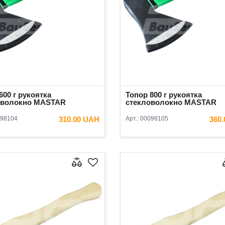
600 г рукоятка
Топор 800 г рукоятка
оволокно MASTAR
стекловолокно MASTAR
98104
310.00 UAH
Арт.:
00098105
360
В КОРЗИНУ
В КОРЗ