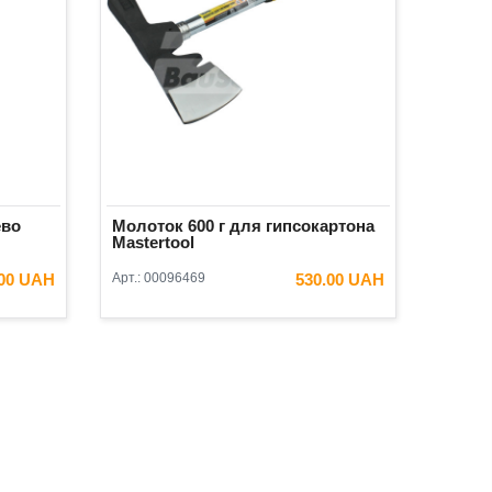
ево
Молоток 600 г для гипсокартона
Mastertool
.00 UAH
Арт.:
00096469
530.00 UAH
ИНУ