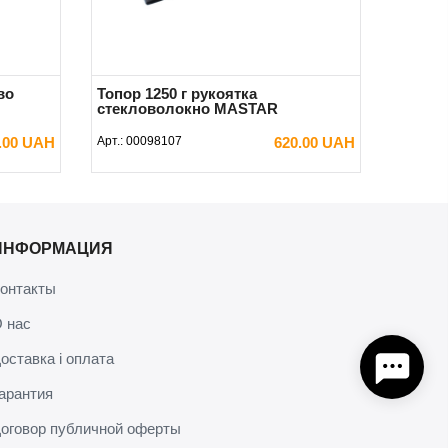
во
Топор 1250 г рукоятка
стекловолокно MASTAR
.00 UAH
Арт.:
00098107
620.00 UAH
В КОРЗИНУ
ИНФОРМАЦИЯ
онтакты
 нас
оставка і оплата
арантия
оговор публичной оферты