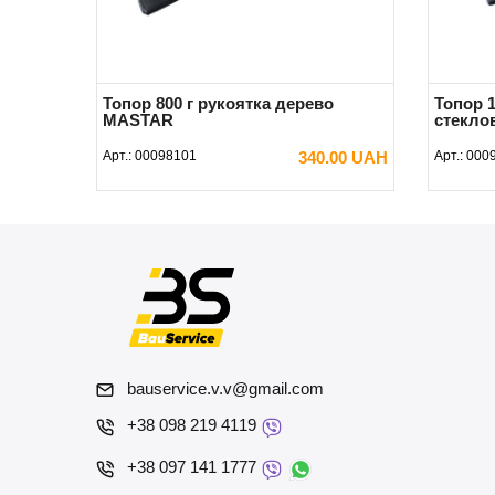
Топор 800 г рукоятка дерево
Топор 1
MASTAR
стекло
Арт.:
00098101
340.00 UAH
Арт.:
000
В КОРЗИНУ
bauservice.v.v@gmail.com
+38 098 219 4119
+38 097 141 1777