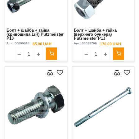
Болт + шайба + гайка
Болт + шайба + гайка
(кривошипа L/R) Putzmeister
(верхнего бункера)
P13
Putzmeister P13
Арт.:
00096618
Арт.:
00092799
65.00 UAH
170.00 UAH