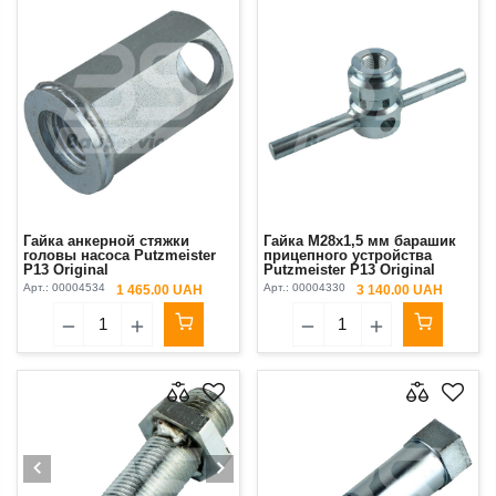
Гайка анкерной стяжки
Гайка М28х1,5 мм барашик
головы насоса Putzmeister
прицепного устройства
P13 Original
Putzmeister P13 Original
Арт.:
00004534
Арт.:
00004330
1 465.00 UAH
3 140.00 UAH