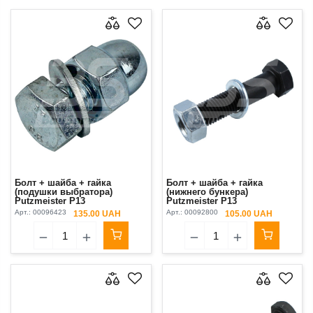
Болт + шайба + гайка
Болт + шайба + гайка
(подушки выбратора)
(нижнего бункера)
Putzmeister P13
Putzmeister P13
Арт.:
00096423
Арт.:
00092800
135.00 UAH
105.00 UAH