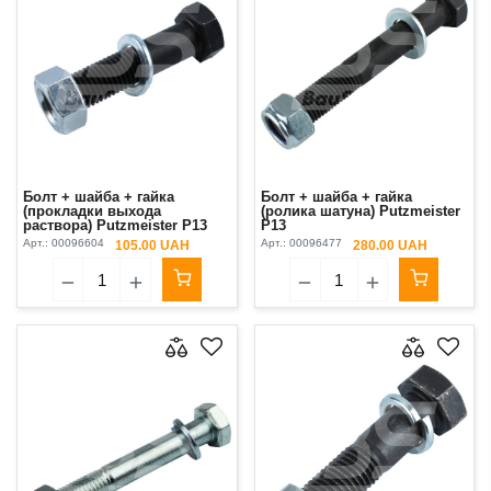
Болт + шайба + гайка
Болт + шайба + гайка
(прокладки выхода
(ролика шатуна) Putzmeister
раствора) Putzmeister P13
P13
Арт.:
00096604
Арт.:
00096477
105.00 UAH
280.00 UAH