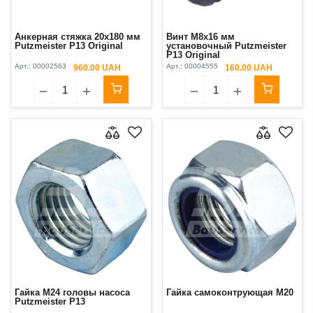
Анкерная стяжка 20х180 мм
Винт М8х16 мм
Putzmeister P13 Original
установочный Putzmeister
P13 Original
Арт.:
00002563
Арт.:
00004555
960.00 UAH
160.00 UAH
Гайка М24 головы насоса
Гайка самоконтрующая М20
Putzmeister P13