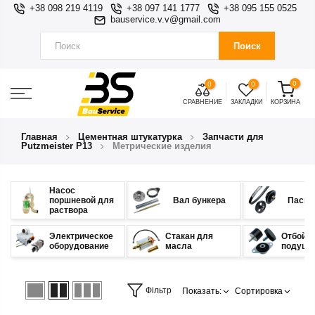
+38 098 219 4119
+38 097 141 1777
+38 095 155 0525
bauservice.v.v@gmail.com
Поиск
0
0
0
СРАВНЕНИЕ
ЗАКЛАДКИ
КОРЗИНА
Главная
Цементная штукатурка
Запчасти для
Putzmeister P13
Метрические изделия
Насос
поршневой для
Вал бункера
Пасы,
раствора
Электрическое
Стакан для
Отбойни
оборудование
масла
подушк
Фільтр
Показать:
Сортировка