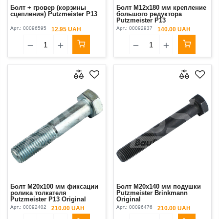
Болт + гровер (корзины
Болт М12х180 мм крепление
сцепления) Putzmeister P13
большого редуктора
Putzmeister P13
Арт.:
00096595
Арт.:
00092937
12.95 UAH
140.00 UAH
Болт М20х100 мм фиксации
Болт М20х140 мм подушки
ролика толкателя
Putzmeister Brinkmann
Putzmeister P13 Original
Original
Арт.:
00092402
Арт.:
00096476
210.00 UAH
210.00 UAH