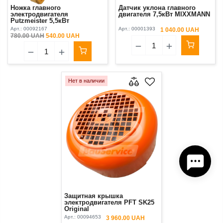
Ножка главного
Датчик уклона главного
электродвигателя
двигателя 7,5кВт MIXXMANN
Putzmeister 5,5кВт
Арт.:
00092167
Арт.:
00001393
1 040.00 UAH
780.00 UAH
540.00 UAH
Нет в наличии
Защитная крышка
электродвигателя PFT SK25
Original
Арт.:
00094653
3 960.00 UAH