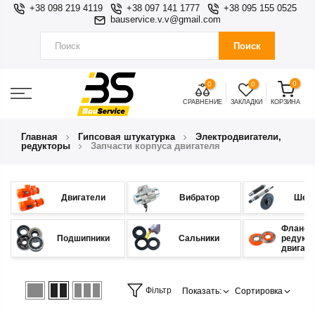
+38 098 219 4119
+38 097 141 1777
+38 095 155 0525
bauservice.v.v@gmail.com
Поиск
0
0
0
СРАВНЕНИЕ
ЗАКЛАДКИ
КОРЗИНА
Главная
Гипсовая штукатурка
Электродвигатели,
редукторы
Запчасти корпуса двигателя
Двигатели
Вибратор
Шес
Фланец
Подшипники
Сальники
редукт
двигат
Фільтр
Показать:
Сортировка