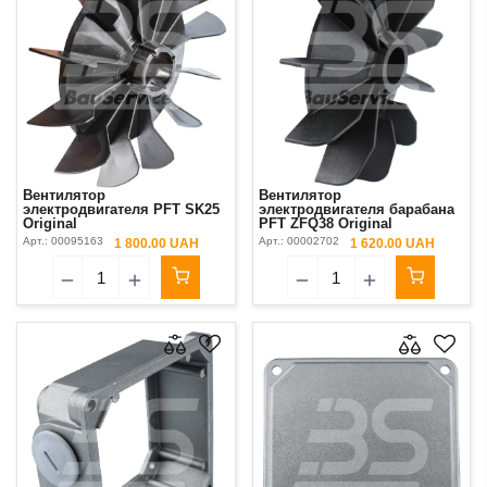
Вентилятор
Вентилятор
электродвигателя PFT SK25
электродвигателя барабана
Original
PFT ZFQ38 Original
Арт.:
00095163
Арт.:
00002702
1 800.00 UAH
1 620.00 UAH