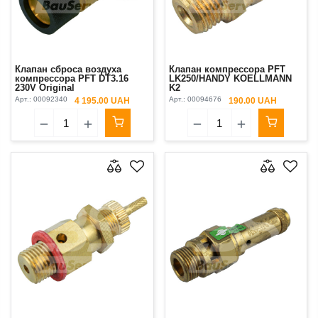
Клапан сброса воздуха
Клапан компрессора PFT
компрессора PFT DT3.16
LK250/HANDY KOELLMANN
230V Original
K2
Арт.:
00092340
Арт.:
00094676
4 195.00 UAH
190.00 UAH