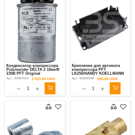
Конденсатор компрессора
Крепление для автомата
Putzmeister DELTA 2 10мкФ
компрессора PFT
230В PFT Original
LK250/HANDY KOELLMANN
K2 Original
Арт.:
00097614
Арт.:
00003269
2 935.00 UAH
590.00 UAH