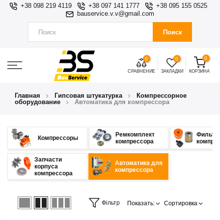
+38 098 219 4119
+38 097 141 1777
+38 095 155 0525
bauservice.v.v@gmail.com
Поиск
0
0
0
СРАВНЕНИЕ
ЗАКЛАДКИ
КОРЗИНА
Главная
Гипсовая штукатурка
Компрессорное
оборудование
Автоматика для компрессора
Ремкомплект
Фильтр
Компрессоры
компрессора
компре
Запчасти
Автоматика для
корпуса
компрессора
компрессора
Фільтр
Показать:
Сортировка