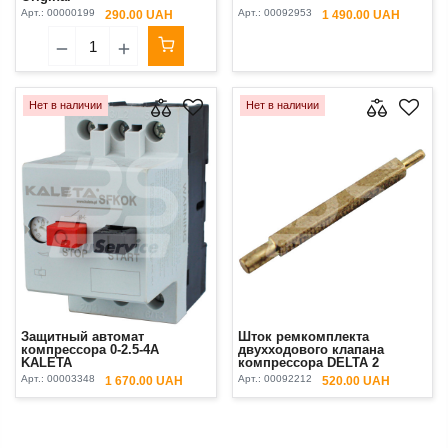
Арт.:
00000199
Арт.:
00092953
290.00 UAH
1 490.00 UAH
Нет в наличии
Нет в наличии
Защитный автомат
Шток ремкомплекта
компрессора 0-2.5-4A
двухходового клапана
KALETA
компрессора DELTA 2
MIXXMANN S6/S8 230В
Арт.:
00003348
Арт.:
00092212
1 670.00 UAH
520.00 UAH