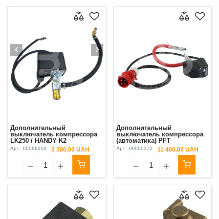
Дополнительный
Дополнительный
выключатель компрессора
выключатель компрессора
LK250 / HANDY K2
(автоматика) PFT
LK250/HANDY KOELLMANN
Арт.:
00096010
Арт.:
00000172
3 380.00 UAH
11 400.00 UAH
K2