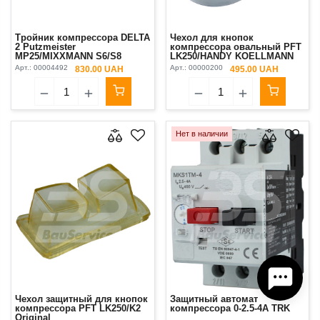
Тройник компрессора DELTA
Чехол для кнопок
2 Putzmeister
компрессора овальный PFT
MP25/MIXXMANN S6/S8
LK250/HANDY KOELLMANN
K2 Original
Арт.:
00004492
Арт.:
00000200
830.00 UAH
495.00 UAH
Нет в наличии
Чехол защитный для кнопок
Защитный автомат
компрессора PFT LK250/K2
компрессора 0-2.5-4A TRK
Original