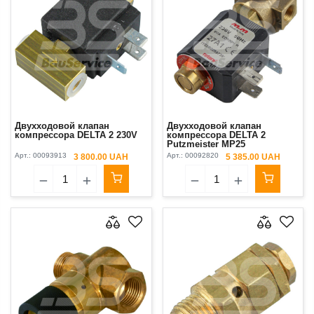
Двухходовой клапан
Двухходовой клапан
компрессора DELTA 2 230V
компрессора DELTA 2
Putzmeister MP25
(электромагнитный) Original
Арт.:
00093913
Арт.:
00092820
3 800.00 UAH
5 385.00 UAH