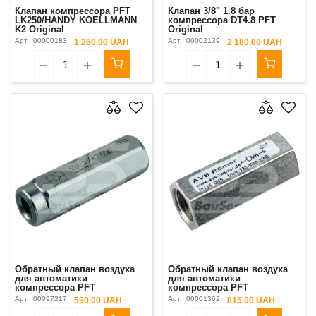
Клапан компрессора PFT
Клапан 3/8" 1.8 бар
LK250/HANDY KOELLMANN
компрессора DT4.8 PFT
K2 Original
Original
Арт.:
00000183
Арт.:
00002139
1 260.00 UAH
2 180.00 UAH
Обратный клапан воздуха
Обратный клапан воздуха
для автоматики
для автоматики
компрессора PFT
компрессора PFT
LK250/HANDY KOELLMANN
LK250/HANDY KOELLMANN
Арт.:
00097217
Арт.:
00001362
590.00 UAH
815.00 UAH
K2
K2 Original