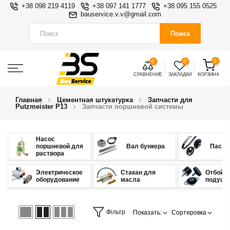
+38 098 219 4119
+38 097 141 1777
+38 095 155 0525
bauservice.v.v@gmail.com
Поиск
0
0
0
СРАВНЕНИЕ
ЗАКЛАДКИ
КОРЗИНА
Главная
Цементная штукатурка
Запчасти для
Putzmeister P13
Запчасти поршневой системы
Насос
поршневой для
Вал бункера
Пасы,
раствора
Электрическое
Стакан для
Отбойни
оборудование
масла
подушк
Фільтр
Показать:
Сортировка