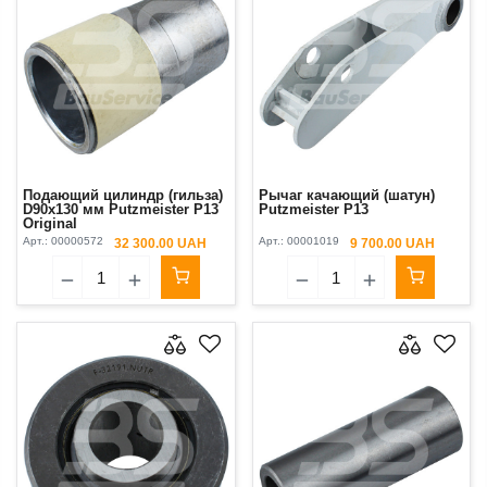
Подающий цилиндр (гильза)
Рычаг качающий (шатун)
D90x130 мм Putzmeister P13
Putzmeister P13
Original
Арт.:
00000572
Арт.:
00001019
32 300.00 UAH
9 700.00 UAH