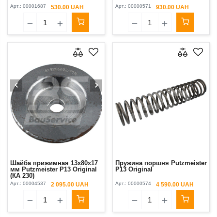
Арт.:
00001687
Арт.:
00000571
530.00 UAH
930.00 UAH
Шайба прижимная 13x80x17
Пружина поршня Putzmeister
мм Putzmeister P13 Original
P13 Original
(КА 230)
Арт.:
00004537
Арт.:
00000574
2 095.00 UAH
4 590.00 UAH