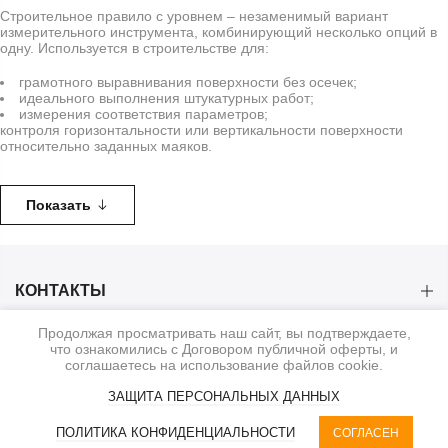
Строительное правило с уровнем – незаменимый вариант
измерительного инструмента, комбинирующий несколько опций в
одну. Используется в строительстве для:
грамотного выравнивания поверхности без осечек;
идеального выполнения штукатурных работ;
измерения соответствия параметров;
контроля горизонтальности или вертикальности поверхности
относительно заданных маяков.
Применяется также для обеспечения ровности полов и стен,
избежания появления перекосов и наплывов. Ключевое
Показать
предназначение устройства заключается в равномерном
распределении штукатурного раствора, контроля правильности его
нанесения на поверхность.
КОНТАКТЫ
Как выбрать строительное правило с
уровнем
Продолжая просматривать наш сайт, вы подтверждаете,
КАТЕГОРИИ
что ознакомились с Договором публичной оферты, и
соглашаетесь на использование файлов cookie.
Перед покупкой строительного правила для штукатурки нужно
учитывать несколько ключевых моментов:
ИНФОРМАЦИЯ
ЗАЩИТА ПЕРСОНАЛЬНЫХ ДАННЫХ
Длина готового изделия. Для выполнения внутренних работ
0
ПОЛИТИКА КОНФИДЕНЦИАЛЬНОСТИ
СОГЛАСЕН
оптимально приобретать правило на 1-1,5 метра. Этого будет