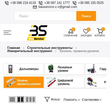
+38 098 219 4119
+38 097 141 1777
+38 095 155 0525
bauservice.v.v@gmail.com
Поиск
0
0
0
СРАВНЕНИЕ
ЗАКЛАДКИ
КОРЗИНА
Главная
Строительные инструменты
Измерительный инструмент
Уровни, правила-уровни
Лазерные
Дальномеры
Гидро
уровни
Уровни,
Цифровой
Рул
правила-уровни
уровень
Фільтр
Показать:
Сортировка