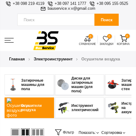
+38 098 219 4119
+38 097 141 1777
+38 095 155 0525
bauservice.v.v@gmail.com
Поиск
0
0
0
СРАВНЕНИЕ
ЗАКЛАДКИ
КОРЗИНА
Главная
Электроинструмент
Осушители воздуха
Диски для
Затирочные
Затиро
затирочных
машины для
машины
машин (для
пола
стен
пола)
Инстру
Осушители
Инструмент
на
воздуха
электрический
аккуму
Фільтр
Показать:
Сортировка