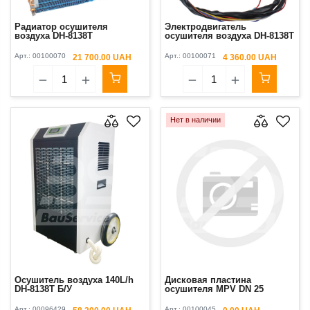
Радиатор осушителя
Электродвигатель
воздуха DH-8138Т
осушителя воздуха DH-8138Т
Арт.:
00100070
Арт.:
00100071
21 700.00 UAH
4 360.00 UAH
Нет в наличии
Осушитель воздуха 140L/h
Дисковая пластина
DH-8138Т Б/У
осушителя MPV DN 25
Арт.:
00096429
Арт.:
00100045