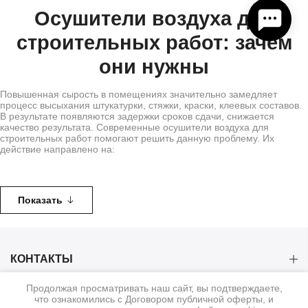
Осушители воздуха для
строительных работ: зачем
они нужны
Повышенная сырость в помещениях значительно замедляет
процесс высыхания штукатурки, стяжки, краски, клеевых составов.
В результате появляются задержки сроков сдачи, снижается
качество результата. Современные осушители воздуха для
строительных работ помогают решить данную проблему. Их
действие направлено на:
ускорение отделочных процессов;
сокращение время ремонта;
предотвращение появления плесени и грибка;
Показать
обеспечение равномерного высыхания всех материалов;
защиту отделки от отслаивания, растрескивания и других
вариантов деформации;
поддержание оптимального микроклимата для рабочих.
Подобные устройства становятся ключевым инструментом для
КОНТАКТЫ
любого строительного дела, в котором важно соблюдение сроков и
стандартов качества.
Продолжая просматривать наш сайт, вы подтверждаете,
КАТЕГОРИИ
Как правильно подобрать осушитель
что ознакомились с Договором публичной оферты, и