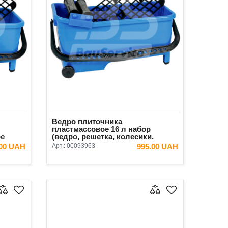
Ведро плиточника
пластмассовое 16 л набор
ое
(ведро, решетка, колесики,
ролики) Kubala
.00 UAH
Арт.:
00093963
995.00 UAH
ИНУ
В КОРЗИНУ