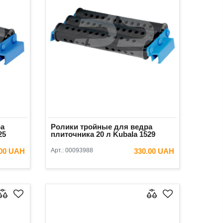
ра
Ролики тройные для ведра
25
плиточника 20 л Kubala 1529
.00 UAH
Арт.:
00093988
330.00 UAH
ИНУ
В КОРЗИНУ