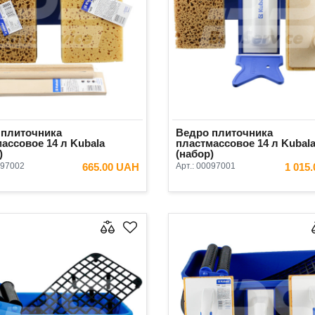
 плиточника
Ведро плиточника
ассовое 14 л Kubala
пластмассовое 14 л Kubal
)
(набор)
97002
665.00 UAH
Арт.:
00097001
1 015
В КОРЗИНУ
В КОРЗ