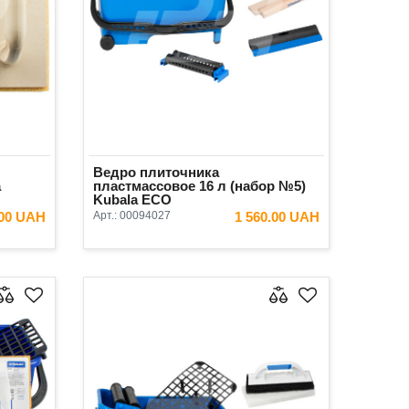
Ведро плиточника
a
пластмассовое 16 л (набор №5)
Kubala ECO
.00 UAH
Арт.:
00094027
1 560.00 UAH
ИНУ
В КОРЗИНУ