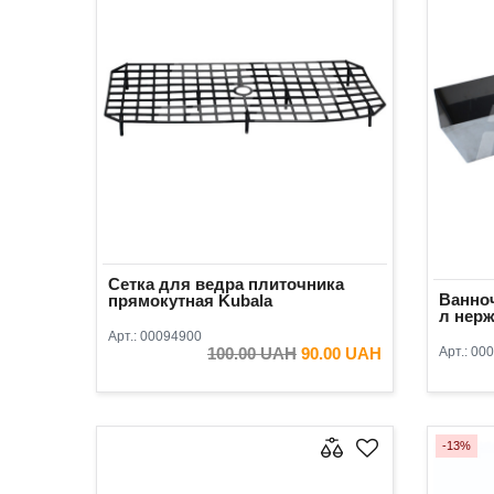
Сетка для ведра плиточника
Ванноч
прямокутная Kubala
л нер
Арт.:
00094900
100.00 UAH
90.00 UAH
Арт.:
000
В КОРЗИНУ
-13%