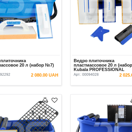
 плиточника
Ведро плиточника
ассовое 20 л (набор №7)
пластмассовое 20 л (набо
Kubala PROFESSIONAL
92292
2 080.00 UAH
Арт.:
00094028
2 025
В КОРЗИНУ
В КОРЗ