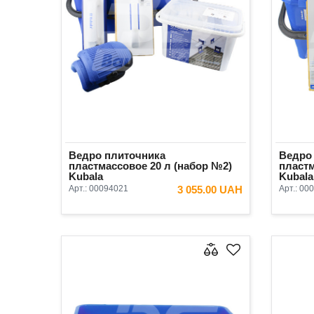
Ведро плиточника
Ведро
пластмассовое 20 л (набор №2)
пластм
Kubala
Kubala
Арт.:
00094021
3 055.00 UAH
Арт.:
000
В КОРЗИНУ