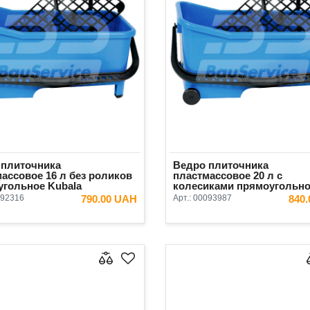
 плиточника
Ведро плиточника
ассовое 16 л без роликов
пластмассовое 20 л с
угольное Kubala
колесиками прямоугольн
Kubala
92316
790.00 UAH
Арт.:
00093987
840
В КОРЗИНУ
В КОРЗ