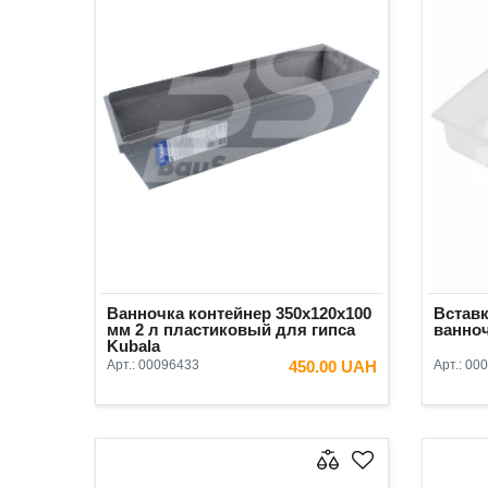
Ванночка контейнер 350х120х100
Встав
мм 2 л пластиковый для гипса
ванноч
Kubala
Арт.:
00096433
450.00 UAH
Арт.:
000
В КОРЗИНУ