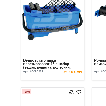
Ведро плиточника
Ролик
пластмассовое 16 л набор
плиточ
(ведро, решетка, колесики,
ролики) Kubala 9907
Арт.:
00093922
1 050.00 UAH
Арт.:
000
В КОРЗИНУ
-10%