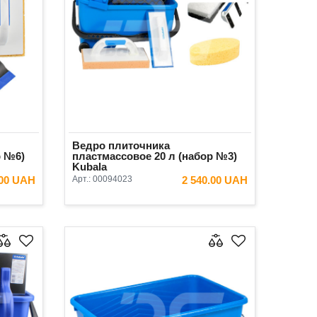
Ведро плиточника
р №6)
пластмассовое 20 л (набор №3)
Kubala
.00 UAH
Арт.:
00094023
2 540.00 UAH
ИНУ
В КОРЗИНУ