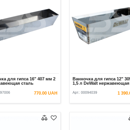
ка для гипса 16" 407 мм 2
Ванночка для гипса 12" 30
жавеющая сталь
1,5 л DeWalt нержавеющая
97006
770.00 UAH
Арт.:
00094039
1 390
В КОРЗИНУ
В КОРЗ