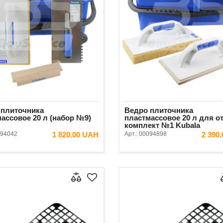
 плиточника
Ведро плиточника
ассовое 20 л (набор №9)
пластмассовое 20 л для о
комплект №1 Kubala
94042
1 820.00 UAH
Арт.:
00094898
2 390
В КОРЗИНУ
В КОРЗ