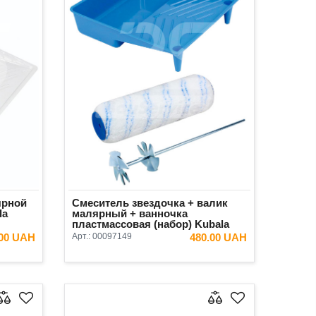
ярной
Смеситель звездочка + валик
la
малярный + ванночка
пластмассовая (набор) Kubala
.00 UAH
Арт.:
00097149
480.00 UAH
ИНУ
В КОРЗИНУ