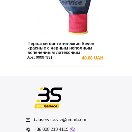
Перчатки синтетические Seven
красные с черным неполным
вспененным латексным
покрытием 10 (XL)
Арт.:
00097931
40.00 UAH
В КОРЗИНУ
bauservice.v.v@gmail.com
+38 098 219 4119