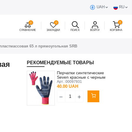
UAH
RU
0
0
0
СРАВНЕНИЕ
ЗАКЛАДКИ
ПОИСК
ВОЙТИ
КОРЗИНА
) пластмассовая 65 л прямоугольная SRB
вая
РЕКОМЕНДУЕМЫЕ ТОВАРЫ
B
Перчатки синтетические
Seven красные с черным
неполным вспененным
Арт.:
00097931
латексным покрытием 10
40.00 UAH
(XL)