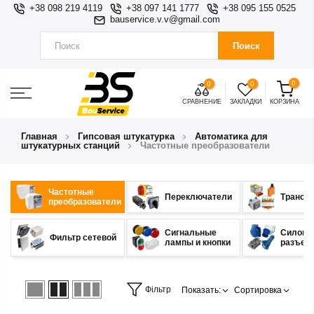
+38 098 219 4119
+38 097 141 1777
+38 095 155 0525
bauservice.v.v@gmail.com
Поиск
0
0
0
СРАВНЕНИЕ
ЗАКЛАДКИ
КОРЗИНА
Главная
Гипсовая штукатурка
Автоматика для
штукатурных станций
Частотные преобразователи
Частотные
Переключатели
Трансф
преобразователи
Сигнальные
Силовы
Фильтр сетевой
лампы и кнопки
разъем
Фільтр
Показать:
Сортировка