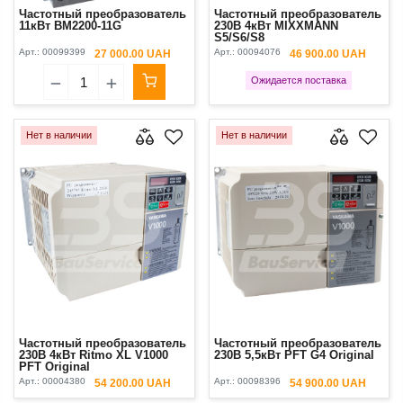
Частотный преобразователь
Частотный преобразователь
11кВт BM2200-11G
230В 4кВт MIXXMANN
S5/S6/S8
Арт.:
00099399
Арт.:
00094076
27 000.00 UAH
46 900.00 UAH
Ожидается поставка
Нет в наличии
Нет в наличии
Частотный преобразователь
Частотный преобразователь
230В 4кВт Ritmo XL V1000
230В 5,5кВт PFT G4 Original
PFT Original
Арт.:
00004380
Арт.:
00098396
54 200.00 UAH
54 900.00 UAH