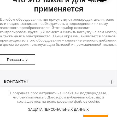
применяется
В любом оборудовании, где присутствуют электродвигатели, рано
или поздно возникает необходимость в подсоединении к нему
частотного преобразователя. Этот прибор позволит
контролировать крутящий момент и снизить нагрузку на сам мотор,
а также на все электричество. Таким образом, выявляется главное
преимущество этого оборудования – снижение энергопотребления
в целом во время эксплуатации бытовой и промышленной техники.
Но есть и другой плюс – это продление работоспособности
асинхронного двигателя.
Показать
Особенности подбора и эксплуатации
Выбор частотного преобразователя (ЧП) – важный этап при
проектировании и модернизации систем управления
электрическими приводами. Перед тем как купить продукт,
КОНТАКТЫ
необходимо принять во внимание тип нагрузки (например,
двигатель, насос, вентилятор и т. д.) устройства или машины,
которой вы хотите управлять, и ее требования к мощности
Продолжая просматривать наш сайт, вы подтверждаете,
КАТЕГОРИИ
(напряжение, ток и т. д.). Номинальное значение этого показателя
что ознакомились с Договором публичной оферты, и
в преобразователе частоты должно быть в состоянии покрыть
соглашаетесь на использование файлов cookie.
измерения мощности устройства.
ИНФОРМАЦИЯ
ЗАЩИТА ПЕРСОНАЛЬНЫХ ДАННЫХ
Ключевые особенности, на которые стоит обратить внимание:
0