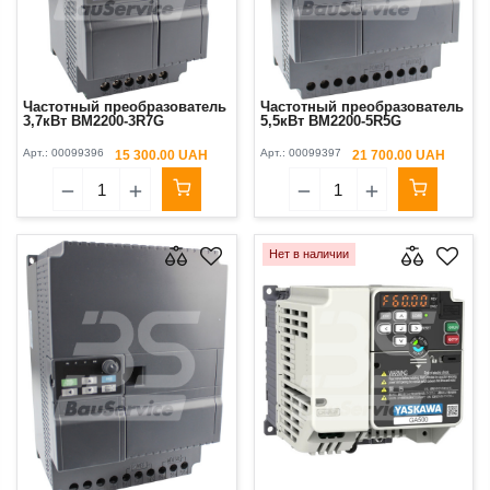
Частотный преобразователь
Частотный преобразователь
3,7кВт BM2200-3R7G
5,5кВт BM2200-5R5G
Арт.:
00099396
Арт.:
00099397
15 300.00 UAH
21 700.00 UAH
Нет в наличии