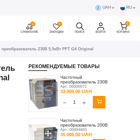
UAH
RU
0
0
0
СРАВНЕНИЕ
ЗАКЛАДКИ
ПОИСК
ВОЙТИ
КОРЗИНА
 преобразователь 230В 5,5кВт PFT G4 Original
тель
РЕКОМЕНДУЕМЫЕ ТОВАРЫ
nal
Частотный
преобразователь 230В
1,5кВт Ritmo M PFT
Арт.:
00000072
Original
33 900.00 UAH
Частотный
преобразователь 200В
2,2кВт MIXXMANN S3/S3+
Арт.:
00094665
New Generation
35 000.00 UAH