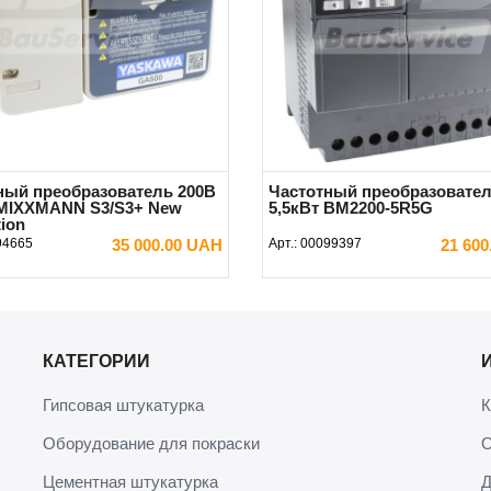
ный преобразователь 200В
Частотный преобразовате
 MIXXMANN S3/S3+ New
5,5кВт BM2200-5R5G
ion
94665
35 000.00 UAH
Арт.:
00099397
21 60
В КОРЗИНУ
В КОРЗИНУ
КАТЕГОРИИ
Гипсовая штукатурка
К
Оборудование для покраски
О
Цементная штукатурка
Д