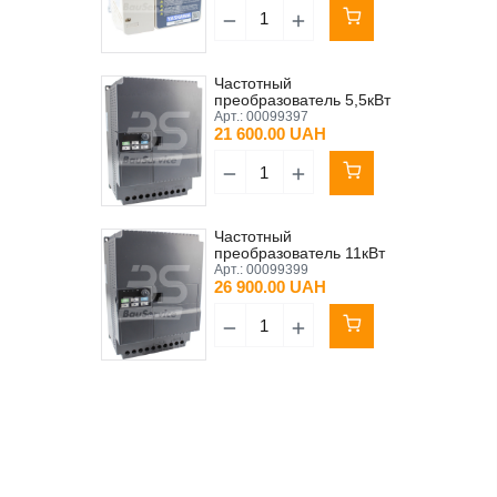
Частотный
преобразователь 5,5кВт
BM2200-5R5G
Арт.:
00099397
21 600.00 UAH
Частотный
преобразователь 11кВт
BM2200-11G
Арт.:
00099399
26 900.00 UAH