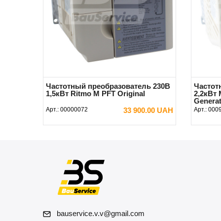
Частотный преобразователь 230В
Частот
1,5кВт Ritmo M PFT Original
2,2кВт
Generat
Арт.:
00000072
33 900.00 UAH
Арт.:
000
В КОРЗИНУ
bauservice.v.v@gmail.com