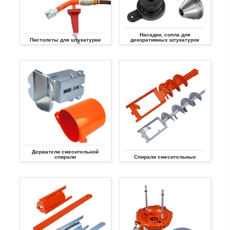
Насадки, сопла для
Пистолеты для штукатурки
декоративных штукатурок
Держатели смесительной
спирали
Спирали смесительные