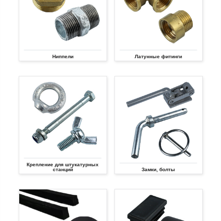
Ниппели
Латунные фитинги
Крепление для штукатурных
станций
Замки, болты