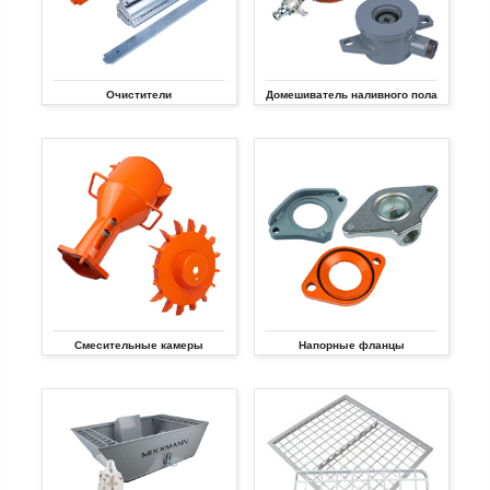
Очистители
Домешиватель наливного пола
Смесительные камеры
Напорные фланцы