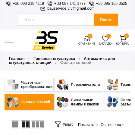
+38 098 219 4119
+38 097 141 1777
+38 095 155 0525
bauservice.v.v@gmail.com
Поиск
0
0
0
СРАВНЕНИЕ
ЗАКЛАДКИ
КОРЗИНА
Главная
Гипсовая штукатурка
Автоматика для
штукатурных станций
Фильтр сетевой
Частотные
Переключатели
Трансф
преобразователи
Сигнальные
Силовы
Фильтр сетевой
лампы и кнопки
разъем
Фільтр
Показать:
Сортировка