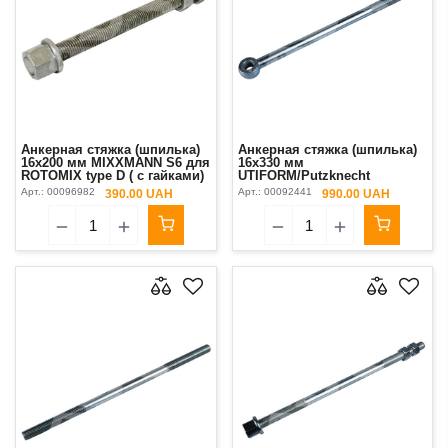
Анкерная стяжка (шпилька)
Анкерная стяжка (шпилька)
16x200 мм MIXXMANN S6 для
16x330 мм
ROTOMIX type D ( с гайками)
UTIFORM/Putzknecht
Арт.:
00096982
Арт.:
00092441
390.00 UAH
990.00 UAH