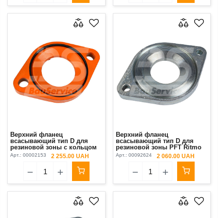
Верхний фланец
Верхний фланец
всасывающий тип D для
всасывающий тип D для
резиновой зоны с кольцом
резиновой зоны PFT Ritmo
155 мм
XL
Арт.:
00002153
Арт.:
00092624
2 255.00 UAH
2 060.00 UAH