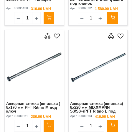
под клинок
Арт.:
00095430
Арт.:
00092532
310.00 UAH
1 580.00 UAH
Анкерная стяжка (шпилька )
Анкерная стяжка (шпилька)
8x170 мм PFT Ritmo M под
8x220 мм MIXXMANN
ключ
S3/S3+/PFT Ritmo L под
ключ
Арт.:
00000851
Арт.:
00000853
280.00 UAH
410.00 UAH