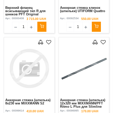
Верхний фланец
Анкерная стяжка клинок
всасывающий тип R для
(шпильки) UTIFORM Quattro
шнеков PFT Original
Арт.:
00000408
Арт.:
00092534
3 715.00 UAH
550.00 UAH
Анкерная стяжка (шпилька)
Анкерная стяжка (шпилька)
8x230 мм MIXXMANN S2
12x320 мм MIXXMANN/PFT
Ritmo L Plus для Slimline
Арт.:
00099614
Арт.:
00096995
410.00 UAH
170.00 UAH