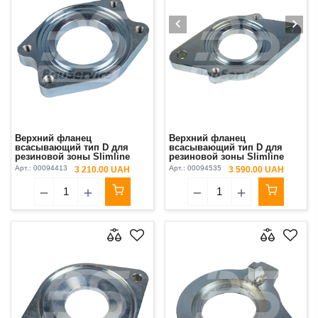
Верхний фланец
Верхний фланец
всасывающий тип D для
всасывающий тип D для
резиновой зоны Slimline
резиновой зоны Slimline
PFT Ritmo L Plus
MIXXMANN S5
Арт.:
00094413
Арт.:
00094535
3 210.00 UAH
3 590.00 UAH