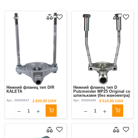
Нижний фланец тип D/R
Нижний фланец тип D
KALETA
Putzmeister MP25 Original со
шпильками (без манометра)
Арт.:
00000547
Арт.:
00000495
2 830.00 UAH
9 510.00 UAH