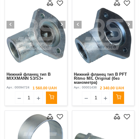
Нижний фланец тип B
Нижний фланец тип B PFT
MIXXMANN S3/S3+
Ritmo M/L Original (без
манометра)
Арт.:
00094724
Арт.:
00001436
1 560.00 UAH
2 340.00 UAH