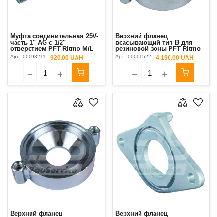
Муфта соединительная 25V-
Верхний фланец
часть 1" AG с 1/2"
всасывающий тип B для
отверстием PFT Ritmo M/L
резиновой зоны PFT Ritmo
Original
Original
Арт.:
00093211
Арт.:
00001522
920.00 UAH
4 190.00 UAH
Верхний фланец
Верхний фланец