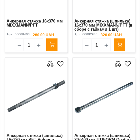
Анкерная стяжка 16x370 мм
Анкерная стяжка (шпилька)
MIXXMANN/PFT
16x370 мм MIXXMANN/PFT (в
сборе с гайками 1 шт)
Арт.:
00000403
Арт.:
00002988
280.00 UAH
320.00 UAH
Анкерная стяжка (шпилька)
Анкерная стяжка (шпилька)
16x390 мм PFT Rotoquir
20×400 мм UTIFORM Quattro