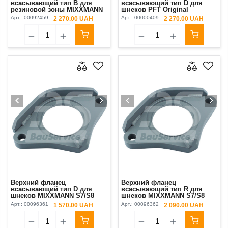
всасывающий тип B для
всасывающий тип D для
резиновой зоны MIXXMANN
шнеков PFT Original
S3+
Арт.:
00092459
Арт.:
00000409
2 270.00 UAH
2 270.00 UAH
Верхний фланец
Верхний фланец
всасывающий тип D для
всасывающий тип R для
шнеков MIXXMANN S7/S8
шнеков MIXXMANN S7/S8
Арт.:
00096361
Арт.:
00096362
1 570.00 UAH
2 090.00 UAH