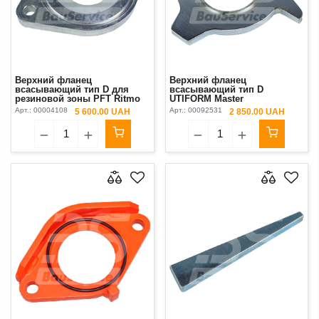
Верхний фланец
Верхний фланец
всасывающий тип D для
всасывающий тип D
резиновой зоны PFT Ritmo
UTIFORM Master
XL Original
Арт.:
00004108
Арт.:
00092531
5 600.00 UAH
2 850.00 UAH