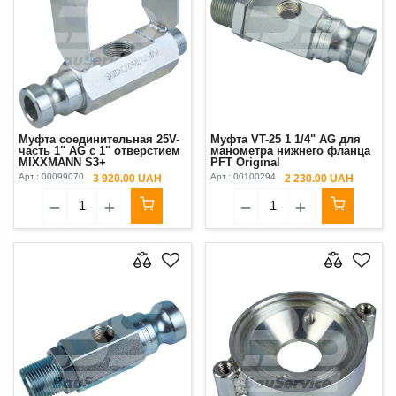
Муфта соединительная 25V-
Муфта VT-25 1 1/4" AG для
часть 1" AG с 1" отверстием
манометра нижнего фланца
MIXXMANN S3+
PFT Original
Арт.:
00099070
Арт.:
00100294
3 920.00 UAH
2 230.00 UAH