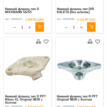
Нижний фланец тип D
Нижний фланец тип D/R
MIXXMANN S6/S5
KALETA (без шпилек)
Арт.:
00094417
Арт.:
00093958
3 840.00 UAH
3 110.00 UAH
Нижний фланец тип D PFT
Нижний фланец тип R PFT
Ritmo XL Original NEW с
Original NEW с болтом
болтом
Арт.:
00093564
Арт.:
00093568
8 230.00 UAH
5 575.00 UAH