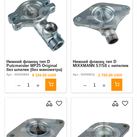
Нижний фланец тип D
Нижний фланец тип D
Putzmeister MP25 Original
MIXXMANN S7/S8 с нипелем
без шпилек (без манометра)
Арт.:
00000894
Арт.:
00099811
8 320.00 UAH
2 760.00 UAH