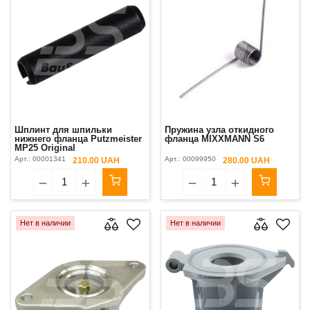
Шплинт для шпильки
Пружина узла откидного
нижнего фланца Putzmeister
фланца MIXXMANN S6
MP25 Original
Арт.:
00001341
Арт.:
00099950
210.00 UAH
280.00 UAH
Нет в наличии
Нет в наличии