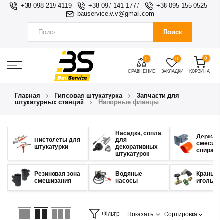
+38 098 219 4119
+38 097 141 1777
+38 095 155 0525
bauservice.v.v@gmail.com
Поиск
0
0
0
СРАВНЕНИЕ
ЗАКЛАДКИ
КОРЗИНА
Главная
Гипсовая штукатурка
Запчасти для
штукатурных станций
Напорные фланцы
Насадки, сопла
Держат
Пистолеты для
для
смесит
штукатурки
декоративных
спирал
штукатурок
Резиновая зона
Водяные
Краны
смешивания
насосы
игольч
Фільтр
Показать:
Сортировка