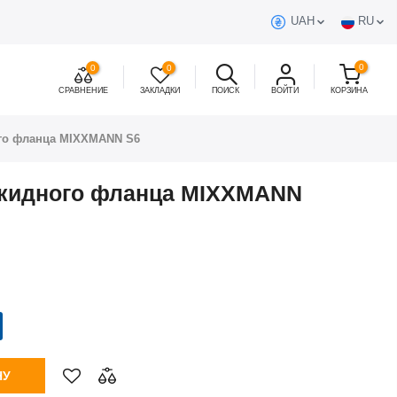
UAH
RU
0
0
0
СРАВНЕНИЕ
ЗАКЛАДКИ
ПОИСК
ВОЙТИ
КОРЗИНА
ого фланца MIXXMANN S6
ткидного фланца MIXXMANN
НУ