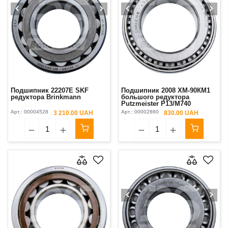
Подшипник 22207E SKF
Подшипник 2008 ХМ-90КМ1
редуктора Brinkmann
большого редуктора
Putzmeister P13/М740
Арт.:
00004528
Арт.:
00002860
3 210.00 UAH
830.00 UAH