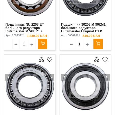
Подшипник NU 2208 ET
Подшипник 30206 М-90КМ1
большого редуктора
большого редуктора
Putzmeister M740/ Р13
Putzmeister Original P13/
М740
Арт.:
00093224
Арт.:
00002861
1 830.00 UAH
540.00 UAH