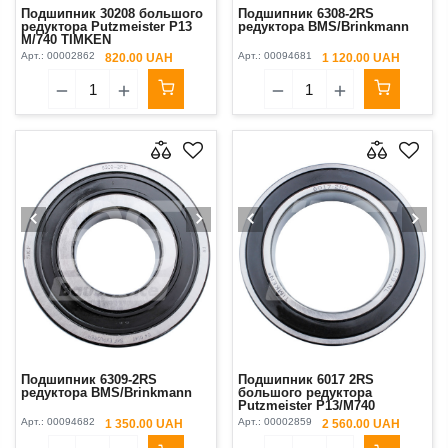
Подшипник 30208 большого
Подшипник 6308-2RS
редуктора Putzmeister P13
редуктора BMS/Brinkmann
М/740 TIMKEN
Арт.:
00002862
Арт.:
00094681
820.00 UAH
1 120.00 UAH
Подшипник 6309-2RS
Подшипник 6017 2RS
редуктора BMS/Brinkmann
большого редуктора
Putzmeister P13/М740
Арт.:
00094682
Арт.:
00002859
1 350.00 UAH
2 560.00 UAH