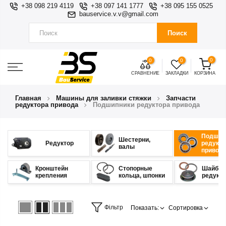
+38 098 219 4119
+38 097 141 1777
+38 095 155 0525
bauservice.v.v@gmail.com
Поиск
0
0
0
СРАВНЕНИЕ
ЗАКЛАДКИ
КОРЗИНА
Главная
Машины для заливки стяжки
Запчасти
редуктора привода
Подшипники редуктора привода
Подшип
Шестерни,
Редуктор
редукто
валы
привод
Кронштейн
Стопорные
Шайбы
крепления
кольца, шпонки
редукт
Фільтр
Показать:
Сортировка