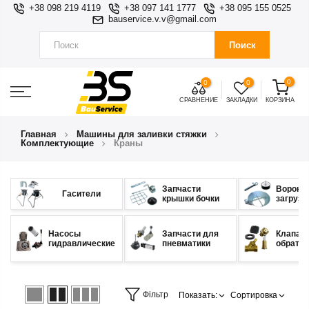
+38 098 219 4119
+38 097 141 1777
+38 095 155 0525
bauservice.v.v@gmail.com
Поиск
0
0
0
СРАВНЕНИЕ
ЗАКЛАДКИ
КОРЗИНА
Главная
Машины для заливки стяжки
Комплектующие
Краны
Запчасти
Воронк
Гасители
крышки бочки
загрузо
Насосы
Запчасти для
Клапан
гидравлические
пневматики
обратн
Фільтр
Показать:
Сортировка