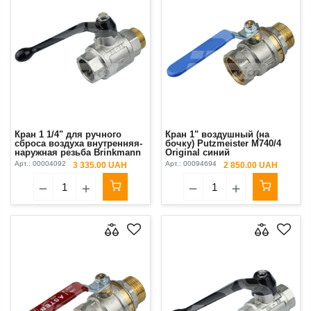
Кран 1 1/4" для ручного
Кран 1" воздушный (на
сброса воздуха внутренняя-
бочку) Putzmeister М740/4
наружная резьба Brinkmann
Original синий
DC 260/43
Арт.:
00004092
Арт.:
00094694
3 335.00 UAH
2 850.00 UAH