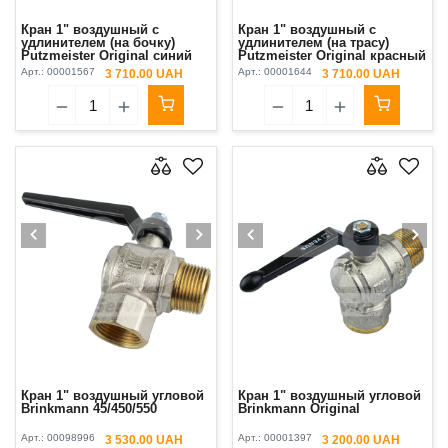
Кран 1" воздушный с
Кран 1" воздушный с
удлинителем (на бочку)
удлинителем (на трасу)
Putzmeister Original синий
Putzmeister Original красный
Арт.:
00001567
Арт.:
00001644
3 710.00 UAH
3 710.00 UAH
Кран 1" воздушный угловой
Кран 1" воздушный угловой
Brinkmann 45/450/550
Brinkmann Original
Арт.:
00098996
Арт.:
00001397
3 530.00 UAH
3 200.00 UAH