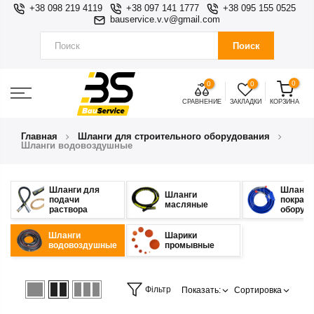
+38 098 219 4119
+38 097 141 1777
+38 095 155 0525
bauservice.v.v@gmail.com
Поиск
0
0
0
СРАВНЕНИЕ
ЗАКЛАДКИ
КОРЗИНА
Главная
Шланги для строительного оборудования
Шланги водовоздушные
Шланги для
Шланги
Шланги
подачи
покрасо
масляные
раствора
оборуд
Шланги
Шарики
водовоздушные
промывные
Фільтр
Показать:
Сортировка