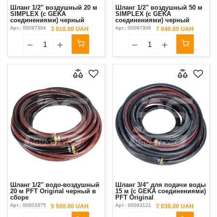
Шланг 1/2" воздушный 20 м
Шланг 1/2" воздушный 50 м
SIMPLEX (с GEKA
SIMPLEX (с GEKA
соединениями) черный
соединениями) черный
Арт.:
00097304
Арт.:
00097306
3 010.00 UAH
7 040.00 UAH
Шланг 1/2" водо-воздушный
Шланг 3/4" для подачи воды
20 м PFT Original черный в
15 м (с GEKA соединениями)
сборе
PFT Original
Арт.:
00003375
Арт.:
00093121
5 500.00 UAH
7 030.00 UAH