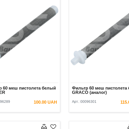
р 60 меш пистолета белый
Фильтр 60 меш пистолета
ER
GRACO (аналог)
96289
100.00 UAH
Арт.:
00096301
115
В КОРЗИНУ
В КОРЗ