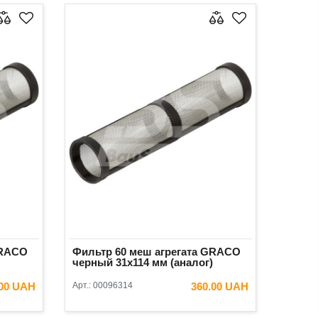
GRACO
Фильтр 60 меш агрегата GRACO
черный 31x114 мм (аналог)
.00 UAH
Арт.:
00096314
360.00 UAH
ИНУ
В КОРЗИНУ