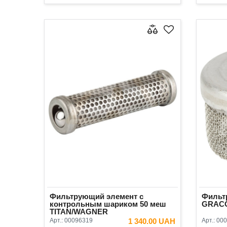
В КОРЗИНУ
Фильтрующий элемент с
Фильтр
контрольным шариком 50 меш
GRACO
TITAN/WAGNER
Арт.:
00096319
1 340.00 UAH
Арт.:
000