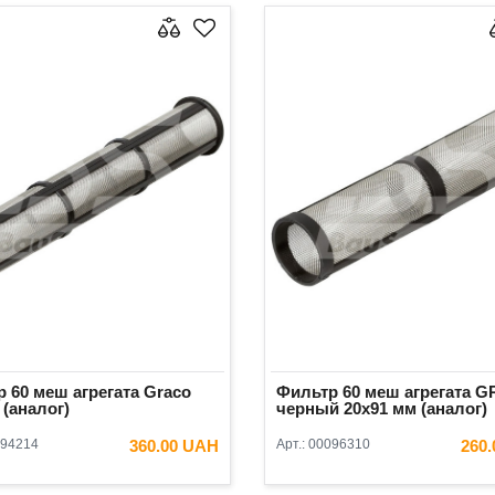
 60 меш агрегата Graco
Фильтр 60 меш агрегата 
 (аналог)
черный 20x91 мм (аналог)
94214
360.00 UAH
Арт.:
00096310
260
В КОРЗИНУ
В КОРЗ