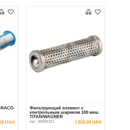
 GRACO
Фильтрующий элемент с
контрольным шариком 100 меш
TITAN/WAGNER
.00 UAH
Арт.:
00096321
1 520.00 UAH