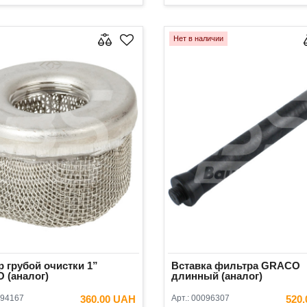
В КОРЗИНУ
В КОРЗ
Нет в наличии
 грубой очистки 1”
Вставка фильтра GRACO
 (аналог)
длинный (аналог)
94167
360.00 UAH
Арт.:
00096307
520