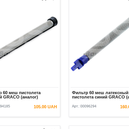
 60 меш пистолета
Фильтр 60 меш латексный
й GRACO (аналог)
пистолета синий GRACO (
94185
105.00 UAH
Арт.:
00096294
160
В КОРЗИНУ
В КОРЗ