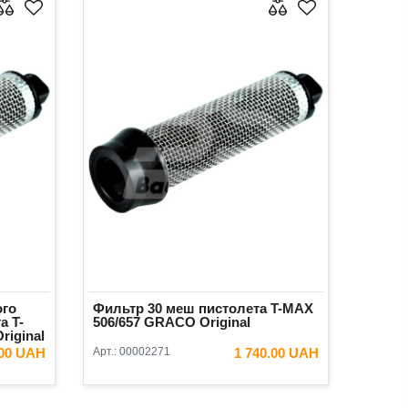
ого
Фильтр 30 меш пистолета T-MAX
а T-
506/657 GRACO Original
riginal
.00 UAH
Арт.:
00002271
1 740.00 UAH
ИНУ
В КОРЗИНУ