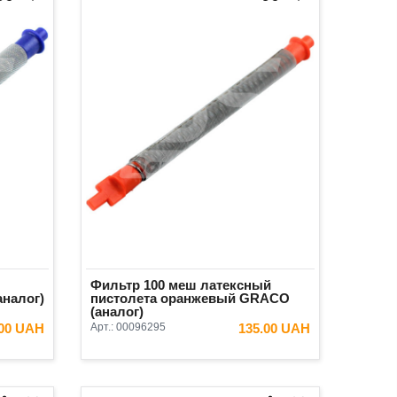
Фильтр 100 меш латексный
аналог)
пистолета оранжевый GRACO
(аналог)
.00 UAH
Арт.:
00096295
135.00 UAH
ИНУ
В КОРЗИНУ