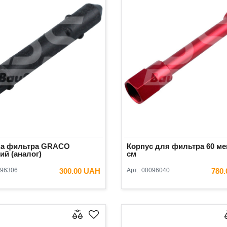
ка фильтра GRACO
Корпус для фильтра 60 ме
ий (аналог)
см
96306
300.00 UAH
Арт.:
00096040
780
В КОРЗИНУ
В КОРЗ