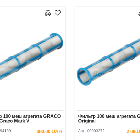
р 100 меш агрегата GRACO
Фильтр 100 меш агрегата
Graco Mark V
Original
94189
380.00 UAH
Арт.:
00003272
2 060