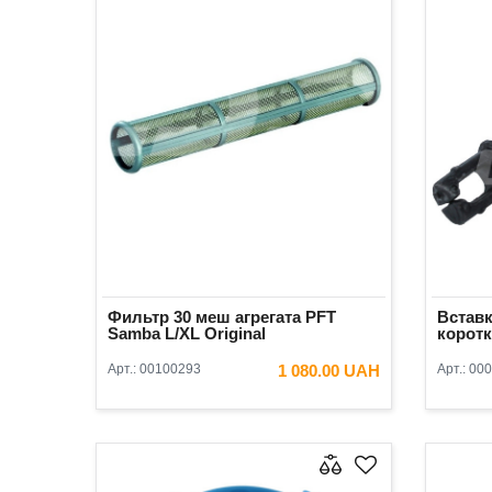
Фильтр 30 меш агрегата PFT
Встав
Samba L/XL Original
коротк
Арт.:
00100293
1 080.00 UAH
Арт.:
000
В КОРЗИНУ