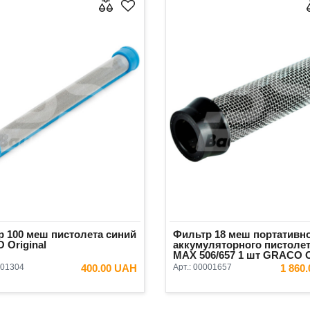
 100 меш пистолета синий
Фильтр 18 меш портативн
 Original
аккумуляторного пистолет
MAX 506/657 1 шт GRACO O
01304
400.00 UAH
Арт.:
00001657
1 860
В КОРЗИНУ
В КОРЗ