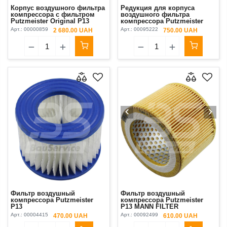
Корпус воздушного фильтра
Редукция для корпуса
компрессора с фильтром
воздушного фильтра
Putzmeister Original P13
компрессора Putzmeister
P13
Арт.:
00000859
Арт.:
00095222
2 680.00 UAH
750.00 UAH
Фильтр воздушный
Фильтр воздушный
компрессора Putzmeister
компрессора Putzmeister
P13
P13 MANN FILTER
Арт.:
00004415
Арт.:
00092499
470.00 UAH
610.00 UAH