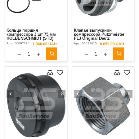
Кольца поршня
Клапан выпускной
компрессора 3 шт 75 мм
компрессора Putzmeister
KOLBENSCHMIDT (STD)
P13 Original Deutz
Putzmeister P13 (2016 г.)
Арт.:
00097176
Арт.:
00092615
1 060.00 UAH
8 650.00 UAH