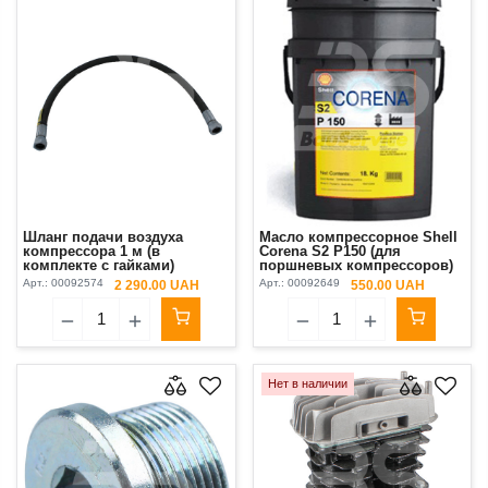
Шланг подачи воздуха
Масло компрессорное Shell
компрессора 1 м (в
Corena S2 Р150 (для
комплекте с гайками)
поршневых компрессоров)
Putzmeister P13 Original
Putzmeister Р13 1 л
Арт.:
00092574
Арт.:
00092649
2 290.00 UAH
550.00 UAH
Нет в наличии