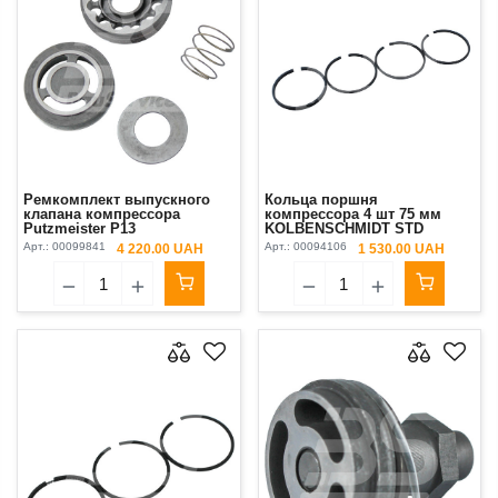
Ремкомплект выпускного
Кольца поршня
клапана компрессора
компрессора 4 шт 75 мм
Putzmeister P13
KOLBENSCHMIDT STD
Putzmeister P13
Арт.:
00099841
Арт.:
00094106
4 220.00 UAH
1 530.00 UAH