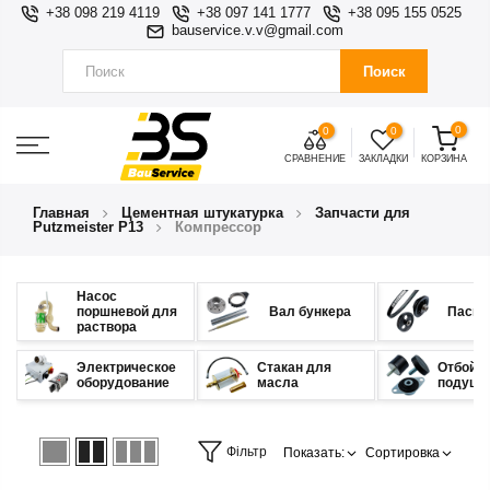
+38 098 219 4119
+38 097 141 1777
+38 095 155 0525
bauservice.v.v@gmail.com
Поиск
0
0
0
СРАВНЕНИЕ
ЗАКЛАДКИ
КОРЗИНА
Главная
Цементная штукатурка
Запчасти для
Putzmeister P13
Компрессор
Насос
поршневой для
Вал бункера
Пасы,
раствора
Электрическое
Стакан для
Отбойни
оборудование
масла
подушк
Фільтр
Показать:
Сортировка