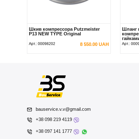
Шкив компрессора Putzmeister
Шланг 
P13 NEW TYPE Original
компрес
гайками
Арт.:
00098202
8 550.00 UAH
Арт.:
000
В КОРЗИНУ
bauservice.v.v@gmail.com
+38 098 219 4119
+38 097 141 1777