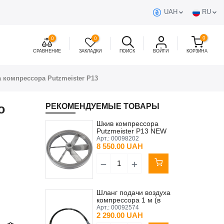
UAH
RU
0
0
0
СРАВНЕНИЕ
ЗАКЛАДКИ
ПОИСК
ВОЙТИ
КОРЗИНА
 компрессора Putzmeister P13
о
РЕКОМЕНДУЕМЫЕ ТОВАРЫ
Шкив компрессора
Putzmeister P13 NEW
TYPE Original
Арт.:
00098202
8 550.00 UAH
Шланг подачи воздуха
компрессора 1 м (в
комплекте с гайками)
Арт.:
00092574
Putzmeister P13 Original
2 290.00 UAH