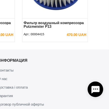
ссора
Фильтр воздушный компрессора
Putzmeister P13
0.00 UAH
Арт.:
00004415
470.00 UAH
В КОРЗИНУ
ИНФОРМАЦИЯ
онтакты
 нас
оставка і оплата
арантия
оговор публичной оферты