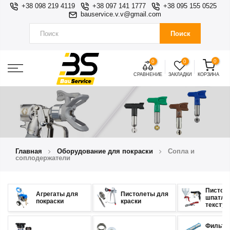
+38 098 219 4119
+38 097 141 1777
+38 095 155 0525
bauservice.v.v@gmail.com
Поиск
0
0
0
СРАВНЕНИЕ
ЗАКЛАДКИ
КОРЗИНА
Главная
Оборудование для покраски
Сопла и
соплодержатели
Пистол
Агрегаты для
Пистолеты для
шпатлев
покраски
краски
тексту
Фильтр