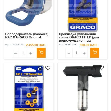
Соплодержатель (бабочка)
Прокладка уплотнения
RAC X GRACO Original
сопла GRACO FF LP (для
водоэмульсионных
материалов) 1 шт Original
Арт.:
00002270
Арт.:
00092995
2 455.00 UAH
590.00 UAH