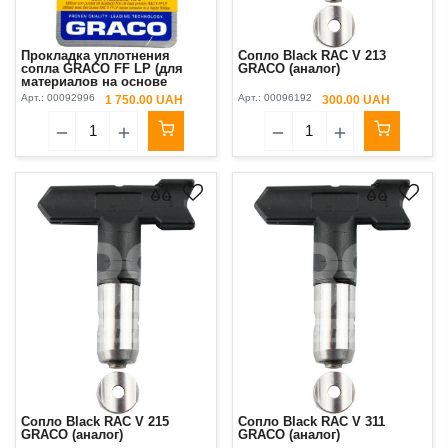
Прокладка уплотнения
Сопло Black RAC V 213
сопла GRACO FF LP (для
GRACO (аналог)
материалов на основе
растворителя) 1 шт Original
Арт.:
00092996
Арт.:
00096192
1 750.00 UAH
300.00 UAH
Сопло Black RAC V 215
Сопло Black RAC V 311
GRACO (аналог)
GRACO (аналог)