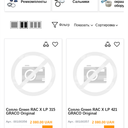
Ремкомплекты
Сальники
окраши
оборуд
Фільтр
Показать:
Сортировка
Сопло Green RAC X LP 315
Сопло Green RAC X LP 421
GRACO Original
GRACO Original
Арт.:
00100356
Арт.:
00100357
2 080.00 UAH
2 080.00 UAH