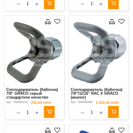
Соплодержатель (бабочка)
Соплодержатель (бабочка)
7/8" GRACO серый
7/8"/11/16" RAC X GRACO
стандартное качество
(аналог)
(аналог)
Арт.:
00094211
Арт.:
00096286
700.00 UAH
1 020.00 UAH