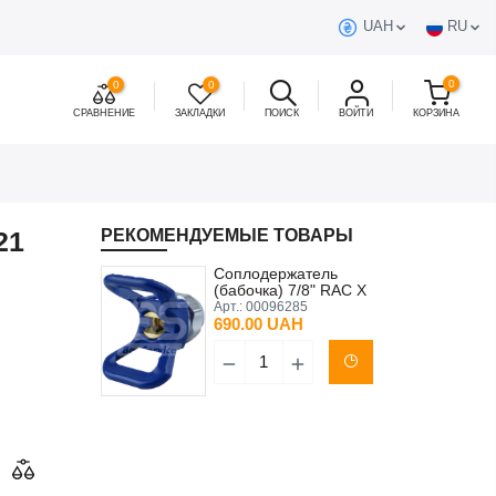
UAH
RU
0
0
0
СРАВНЕНИЕ
ЗАКЛАДКИ
ПОИСК
ВОЙТИ
КОРЗИНА
21
РЕКОМЕНДУЕМЫЕ ТОВАРЫ
Соплодержатель
(бабочка) 7/8" RAC X
GRACO (аналог)
Арт.:
00096285
690.00 UAH