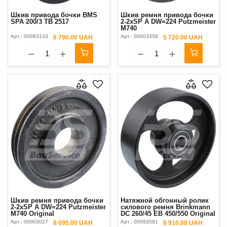
Шкив привода бочки BMS
Шкив ремня привода бочки
SPA 200/3 ТВ 2517
2-2xSP A DW=224 Putzmeister
M740
Арт.:
00093133
Арт.:
00003358
6 790.00 UAH
5 720.00 UAH
Шкив ремня привода бочки
Натяжной обгонный ролик
2-2xSP A DW=224 Putzmeister
силового ремня Brinkmann
M740 Original
DC 260/45 EB 450/550 Original
Арт.:
00003027
Арт.:
00093581
8 095.00 UAH
6 910.00 UAH