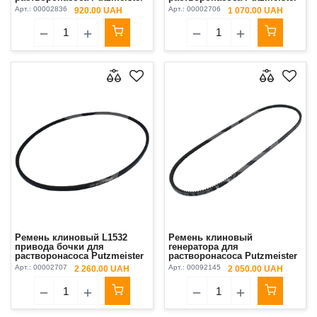
3241/Estromat
3242/Estromat (Стандарт)
Арт.:
00002836
Арт.:
00002706
920.00 UAH
1 070.00 UAH
Ремень клиновый L1532
Ремень клиновый
привода бочки для
генератора для
растворонасоса Putzmeister
растворонасоса Putzmeister
3242/Estromat Original
740 Original
Арт.:
00002707
Арт.:
00092145
2 260.00 UAH
2 050.00 UAH
(Премиум)