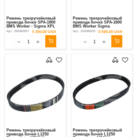
Ремень трехручейковый
Ремень трехручейковый
привода бочки SPA-1800
привода бочки SPA-1800
BMS Worker - Sigma XPL
BMS Worker Sigma
CONTITECH
Арт.:
00098957
Арт.:
00098635
5 390.00 UAH
6 590.00 UAH
Ремень трехручейковый
Ремень трехручейковый
привода бочки L1250
привода бочки L1250