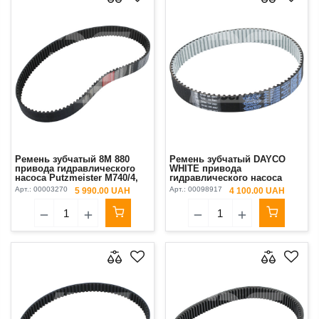
Ремень зубчатый 8M 880
Ремень зубчатый DAYCO
привода гидравлического
WHITE привода
насоса Putzmeister М740/4,
гидравлического насоса
М760/4
белый с полиуретановым
Арт.:
00003270
Арт.:
00098917
5 990.00 UAH
4 100.00 UAH
покрытием