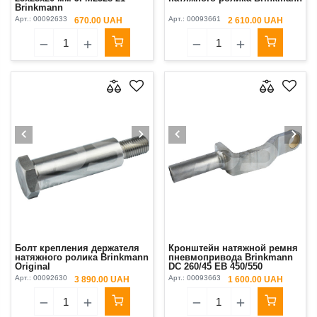
Brinkmann
260/22/43.260/45/55 Original
Арт.:
00092633
Арт.:
00093661
670.00 UAH
2 610.00 UAH
Болт крепления держателя
Кронштейн натяжной ремня
натяжного ролика Brinkmann
пневмопривода Brinkmann
Original
DC 260/45 EB 450/550
Арт.:
00092630
Арт.:
00093663
3 890.00 UAH
1 600.00 UAH