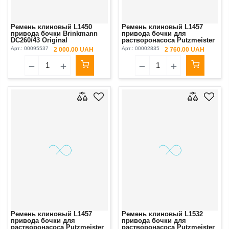
Ремень клиновый L1450
Ремень клиновый L1457
привода бочки Brinkmann
привода бочки для
DC260/43 Original
растворонасоса Putzmeister
3241/Estromat Original
Арт.:
00095537
Арт.:
00002835
2 000.00 UAH
2 760.00 UAH
Ремень клиновый L1457
Ремень клиновый L1532
привода бочки для
привода бочки для
растворонасоса Putzmeister
растворонасоса Putzmeister