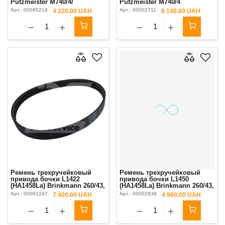
Putzmeister M740/4/
Putzmeister M740/4
Brinkmann 450/550 XPL
/Brinkmann 450/550
Арт.:
00095214
Арт.:
00002711
4 220.00 UAH
6 140.00 UAH
Ремень трехручейковый
Ремень трехручейковый
привода бочки L1422
привода бочки L1450
(HA1458La) Brinkmann 260/43,
(HA1458La) Brinkmann 260/43,
260/45 Original
260/45 BMS ALFA
Арт.:
00001247
Арт.:
00002838
7 400.00 UAH
4 960.00 UAH