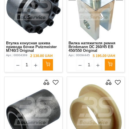
Втулка конусная шкива
Вилка натяжителя ремня
привода бочки Putzmeister
Brinkmann DC 260/45 EB
M740/3 Original
450/550 Original
Арт.:
00004369
Арт.:
00094445
2 130.00 UAH
5 195.00 UAH