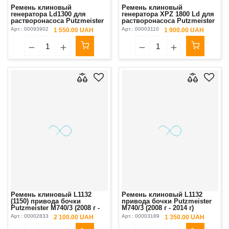
Ремень клиновый
Ремень клиновый
генератора Ld1300 для
генератора ХPZ 1800 Ld для
растворонасоса Putzmeister
растворонасоса Putzmeister
М740/3/4 Original
М740/3 Brinkmann DC450/550
Арт.:
00093902
Арт.:
00003110
1 550.00 UAH
1 900.00 UAH
Original
Ремень клиновый L1132
Ремень клиновый L1132
(1150) привода бочки
привода бочки Putzmeister
Putzmeister М740/3 (2008 г -
М740/3 (2008 г - 2014 г)
2014 г) Optibelt
Арт.:
00002833
Арт.:
00003189
2 100.00 UAH
1 350.00 UAH