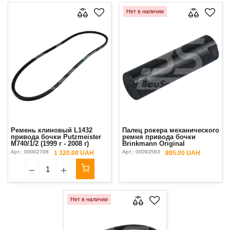
Нет в наличии
Ремень клиновый L1432
Палец рокера механического
привода бочки Putzmeister
ремня привода бочки
М740/1/2 (1999 г - 2008 г)
Brinkmann Original
(XPА3214)
Арт.:
00002708
Арт.:
00093583
1 320.00 UAH
805.00 UAH
Нет в наличии