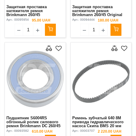
Защитная проставка
Защитная проставка
натяжителя ремня
натяжителя ремня
Brinkmann 260/45
Brinkmann 260/45 Original
Арт.:
00095954
Арт.:
00094444
95.00 UAH
180.00 UAH
Подшипник S6004RS
Ремень зубчатый 640 8M
обгонный ролик силового
привода гидравлического
ремня Brinkmann DC 260/45
насоса Скипа BMS 20 мм
EB 450/550
Арт.:
00093582
Арт.:
00003707
610.00 UAH
2 220.00 UAH