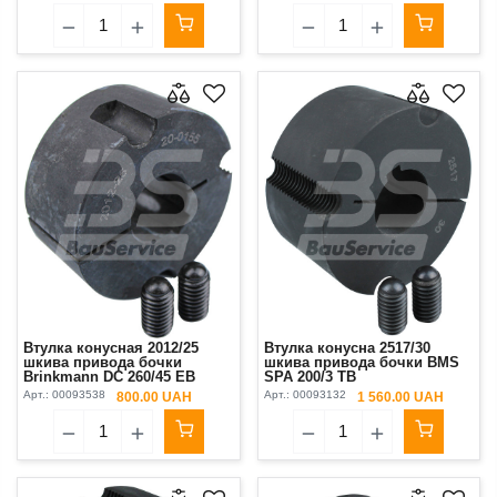
Втулка конусная 2012/25
Втулка конусна 2517/30
шкива привода бочки
шкива привода бочки BMS
Brinkmann DC 260/45 EB
SPA 200/3 ТВ
450/550
Арт.:
00093538
Арт.:
00093132
800.00 UAH
1 560.00 UAH