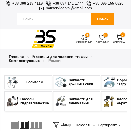
+38 098 219 4119
+38 097 141 1777
+38 095 155 0525
bauservice.v.v@gmail.com
Поиск
0
0
0
СРАВНЕНИЕ
ЗАКЛАДКИ
КОРЗИНА
Главная
Машины для заливки стяжки
Комплектующие
Ремни
Запчасти
Воронк
Гасители
крышки бочки
загрузо
Насосы
Запчасти для
Клапан
гидравлические
пневматики
обратн
Фільтр
Показать:
Сортировка