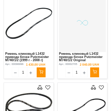
Ремень клиновый L1432
Ремень клиновый L1432
привода бочки Putzmeister
привода бочки Putzmeister
М740/1/2 (1999 г - 2008 г)
М740/1/2 Original
(AVX131045)
Арт.:
00096996
Арт.:
00002705
1 430.00 UAH
2 040.00 UAH