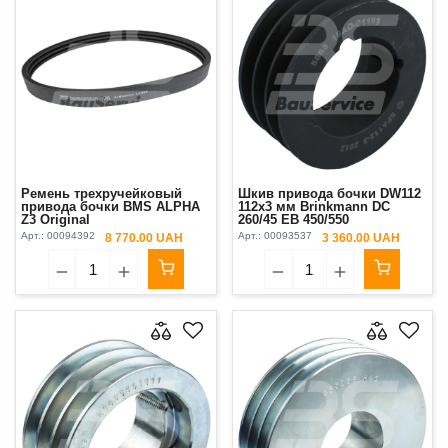
Ремень трехручейковый
Шкив привода бочки DW112
привода бочки BMS ALPHA
112x3 мм Brinkmann DC
Z3 Original
260/45 EB 450/550
Арт.:
00094392
Арт.:
00093537
8 770.00 UAH
3 360.00 UAH