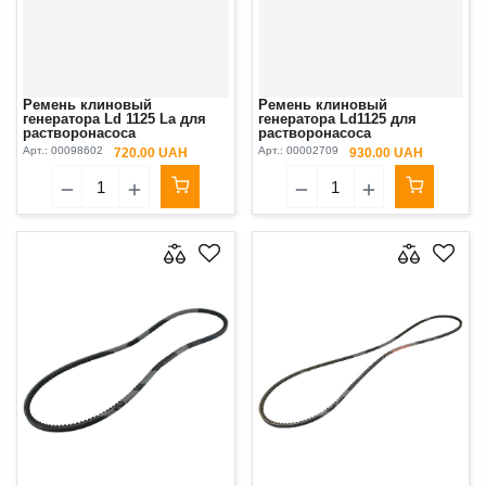
Ремень клиновый
Ремень клиновый
генератора Ld 1125 La для
генератора Ld1125 для
растворонасоса
растворонасоса
BMS/Brinkmann DC 260/45,
BMS/Brinkmann DC 260/45,
Арт.:
00098602
Арт.:
00002709
720.00 UAH
930.00 UAH
Putzmeister М740/1/2
Putzmeister М740/1/2 Original