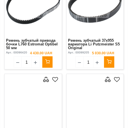
Ремень зубчатый привода
Ремень зубчатый 37x955
бочки L760 Estromat Optibel
вариатора Li Putzmeister S5
50 мм
Original
Арт.:
00096420
Арт.:
00099205
4 430.00 UAH
5 030.00 UAH