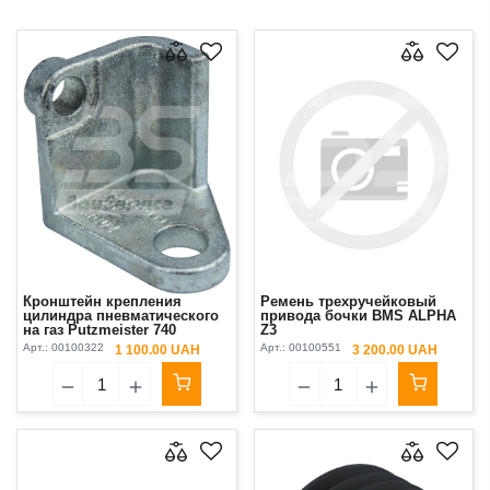
Кронштейн крепления
Ремень трехручейковый
цилиндра пневматического
привода бочки BMS ALPHA
на газ Putzmeister 740
Z3
Original
Арт.:
00100322
Арт.:
00100551
1 100.00 UAH
3 200.00 UAH