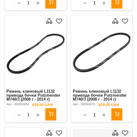
Ремень клиновый L1132
Ремень клиновый L1132
привода бочки Putzmeister
привода бочки Putzmeister
М740/3 (2008 г - 2014 г)
М740/3 (2008 г - 2014 г)
(1132РВ)
Rubena
Арт.:
00002834
Арт.:
00094976
920.00 UAH
820.00 UAH