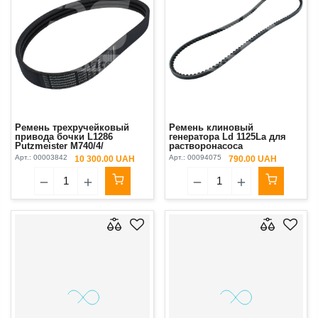
Ремень трехручейковый
Ремень клиновый
привода бочки L1286
генератора Ld 1125La для
Putzmeister М740/4/
растворонасоса
Brinkmann 450/550 Original
BMS/Brinkmann DC 260/45,
Арт.:
00003842
Арт.:
00094075
10 300.00 UAH
790.00 UAH
Putzmeister М740/1/2