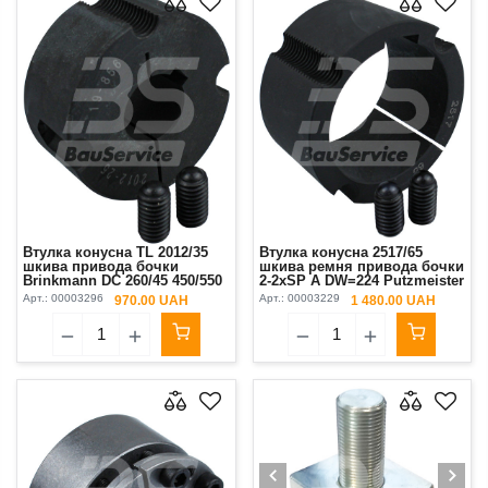
Втулка конусна TL 2012/35
Втулка конусна 2517/65
шкива привода бочки
шкива ремня привода бочки
Brinkmann DC 260/45 450/550
2-2xSP A DW=224 Putzmeister
Original
M740
Арт.:
00003296
Арт.:
00003229
970.00 UAH
1 480.00 UAH