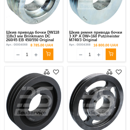
Шкив привода бочки DW118
Шкив ремня привода бочки
118x3 мм Brinkmann DC
3 ХP A DW=160 Putzmeister
260/45 EB 450/550 Original
M740/3 Original
Арт.:
00004068
Арт.:
00004368
8 785.00 UAH
16 800.00 UAH