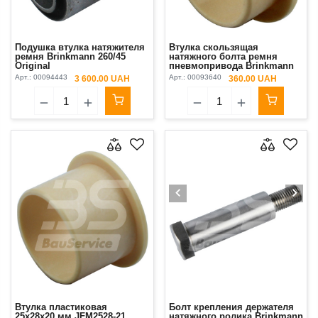
Подушка втулка натяжителя
Втулка скользящая
ремня Brinkmann 260/45
натяжного болта ремня
Original
пневмопривода Brinkmann
DC 260/45 EB 450/550 Original
Арт.:
00094443
Арт.:
00093640
3 600.00 UAH
360.00 UAH
Втулка пластиковая
Болт крепления держателя
25x28x20 мм JFM2528-21
натяжного ролика Brinkmann