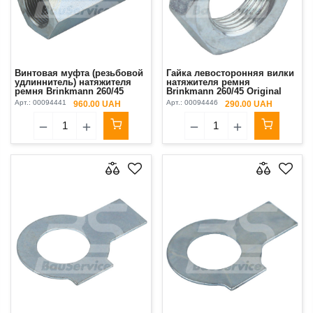
Винтовая муфта (резьбовой
Гайка левосторонняя вилки
удлиннитель) натяжителя
натяжителя ремня
ремня Brinkmann 260/45
Brinkmann 260/45 Original
Original
Арт.:
00094441
Арт.:
00094446
960.00 UAH
290.00 UAH