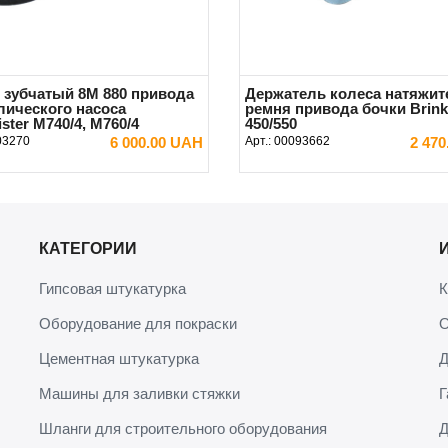
 зубчатый 8M 880 привода
Держатель колеса натяжит
лического насоса
ремня привода бочки Brin
ster М740/4, М760/4
450/550
03270
6 000.00 UAH
Арт.:
00093662
2 47
В КОРЗИНУ
В КОРЗИНУ
КАТЕГОРИИ
Гипсовая штукатурка
К
Оборудование для покраски
О
Цементная штукатурка
Д
Машины для заливки стяжки
Г
Шланги для строительного оборудования
Д