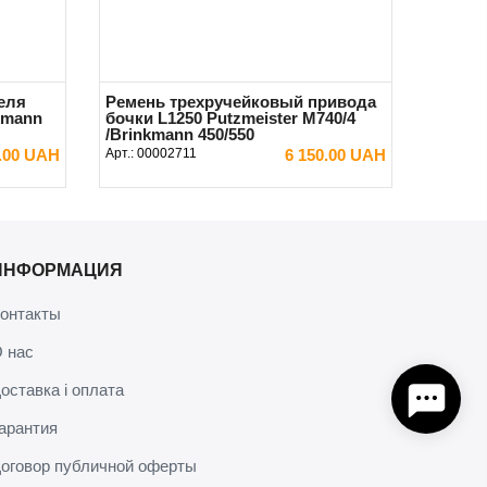
еля
Ремень трехручейковый привода
kmann
бочки L1250 Putzmeister M740/4
/Brinkmann 450/550
0.00 UAH
Арт.:
00002711
6 150.00 UAH
В КОРЗИНУ
ИНФОРМАЦИЯ
онтакты
 нас
оставка і оплата
арантия
оговор публичной оферты