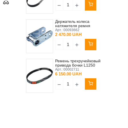
Держатель колеса
натяжителя ремня
привода бочки Brinkmann
Арт.:
00093662
450/550
2 470.00 UAH
Ремень трехручейковый
привода бочки L1250
Putzmeister M740/4
Арт.:
00002711
/Brinkmann 450/550
6 150.00 UAH