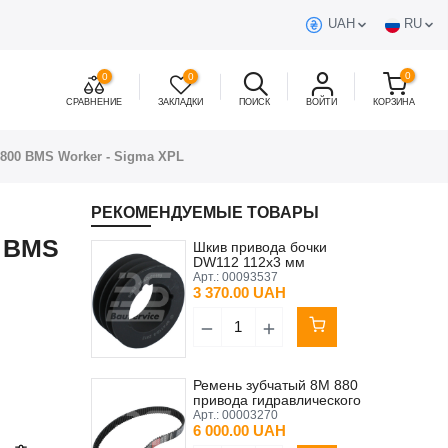
UAH
RU
0
0
0
СРАВНЕНИЕ
ЗАКЛАДКИ
ПОИСК
ВОЙТИ
КОРЗИНА
800 BMS Worker - Sigma XPL
РЕКОМЕНДУЕМЫЕ ТОВАРЫ
0 BMS
Шкив привода бочки
DW112 112x3 мм
Brinkmann DC 260/45 EB
Арт.:
00093537
450/550
3 370.00 UAH
Ремень зубчатый 8M 880
привода гидравлического
насоса Putzmeister
Арт.:
00003270
М740/4, М760/4
6 000.00 UAH