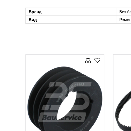
Бренд
Без б
Вид
Ремен