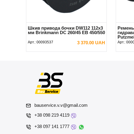
Шкив привода бочки DW112 112x3
Ремень
мм Brinkmann DC 260/45 EB 450/550
гидрав
Putzmei
Арт.:
00093537
3 370.00 UAH
Арт.:
000
В КОРЗИНУ
bauservice.v.v@gmail.com
+38 098 219 4119
+38 097 141 1777