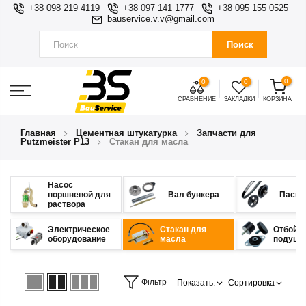
+38 098 219 4119
+38 097 141 1777
+38 095 155 0525
bauservice.v.v@gmail.com
Поиск
0
0
0
СРАВНЕНИЕ
ЗАКЛАДКИ
КОРЗИНА
Главная
Цементная штукатурка
Запчасти для
Putzmeister P13
Стакан для масла
Насос
поршневой для
Вал бункера
Пасы,
раствора
Электрическое
Стакан для
Отбойни
оборудование
масла
подушк
Фільтр
Показать:
Сортировка