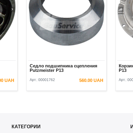
Седло подшипника сцепления
Корзин
Putzmeister P13
P13
00 UAH
Арт.:
00001762
560.00 UAH
Арт.:
00
ИНУ
В КОРЗИНУ
КАТЕГОРИИ