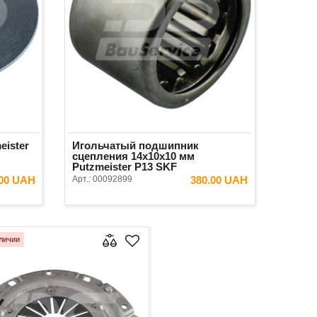
ister
Игольчатый подшипник
сцепления 14x10x10 мм
Putzmeister P13 SKF
.00 UAH
Арт.:
00092899
380.00 UAH
ИНУ
В КОРЗИНУ
личии