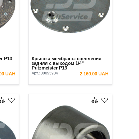
r P13
Крышка мембраны сцепления
задняя с выходом 1/4"
Putzmeister P13
.00 UAH
Арт.:
00095934
2 160.00 UAH
ИНУ
В КОРЗИНУ