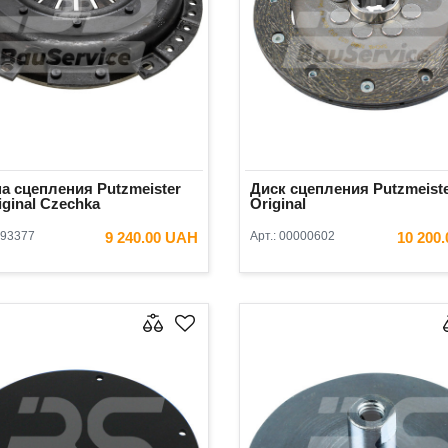
а сцепления Putzmeister
Диск сцепления Putzmeiste
iginal Czechka
Original
93377
9 240.00 UAH
Арт.:
00000602
10 200
В КОРЗИНУ
В КОРЗ