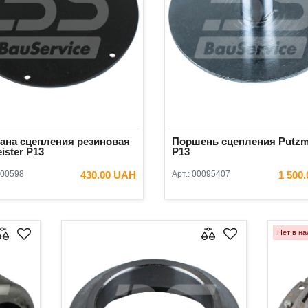
ана сцепления резиновая
Поршень сцепления Putzme
ister P13
P13
00598
430.00 UAH
Арт.:
00095407
1 500
В КОРЗИНУ
В КОРЗ
Нет в на