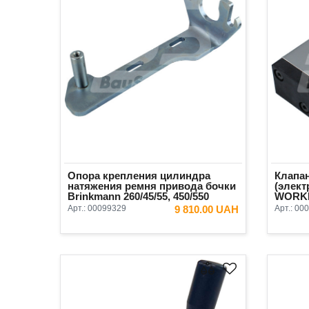
Опора крепления цилиндра
Клапан
натяжения ремня привода бочки
(элек
Brinkmann 260/45/55, 450/550
WORKE
Original
Арт.:
00099329
9 810.00 UAH
Арт.:
000
В КОРЗИНУ