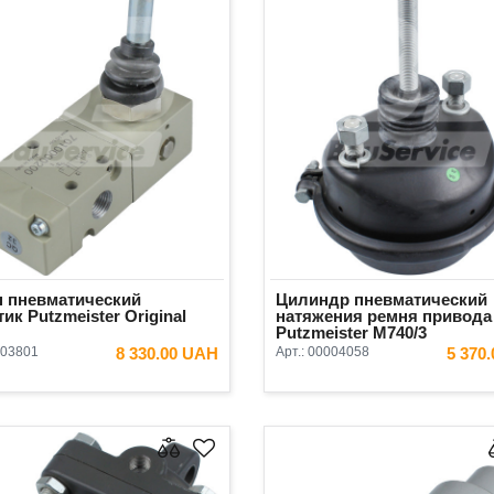
н пневматический
Цилиндр пневматический
ик Putzmeister Original
натяжения ремня привода
Putzmeister М740/3
03801
8 330.00 UAH
Арт.:
00004058
5 370
В КОРЗИНУ
В КОРЗ