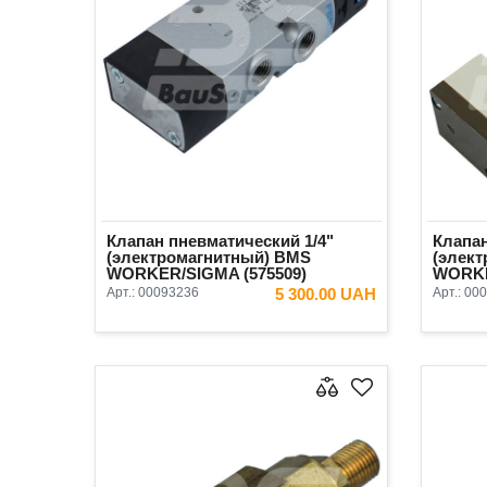
Клапан пневматический 1/4"
Клапан
(электромагнитный) BMS
(элек
WORKER/SIGMA (575509)
WORKE
Арт.:
00093236
5 300.00 UAH
Арт.:
000
В КОРЗИНУ