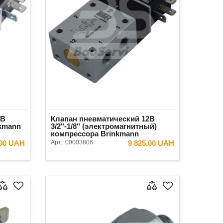
2В
Клапан пневматический 12В
nkmann
3/2"-1/8" (электромагнитный)
компрессора Brinkmann
Putzmeister Original
.00 UAH
Арт.:
00003806
9 825.00 UAH
ИНУ
В КОРЗИНУ