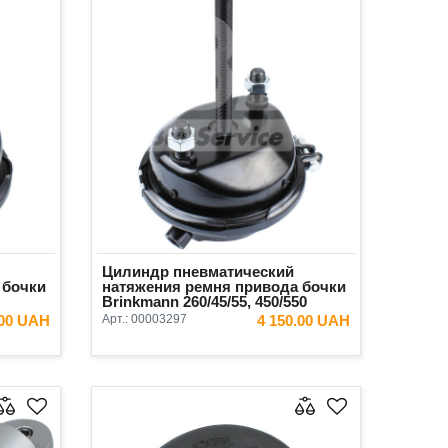
Цилиндр пневматический
 бочки
натяжения ремня привода бочки
Brinkmann 260/45/55, 450/550
Original
.00 UAH
Арт.:
00003297
4 150.00 UAH
ИНУ
В КОРЗИНУ