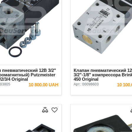
 пневматический 12В 3/2"
Клапан пневматический 1
ромагнитный) Putzmeister
3/2"-1/8" компрессора Bri
2/3/4 Original
450 Original
03805
10 800.00 UAH
Арт.:
00098603
10 100
В КОРЗИНУ
В КОРЗ