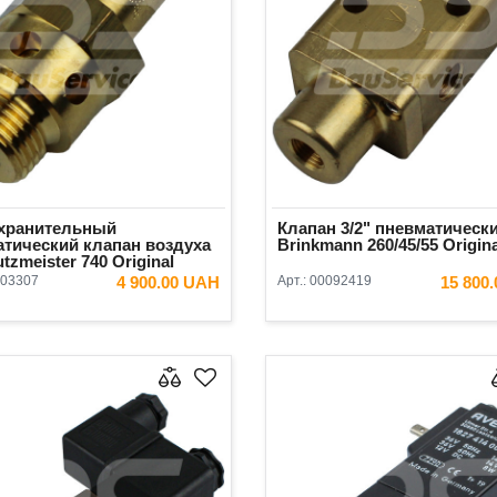
хранительный
Клапан 3/2" пневматическ
тический клапан воздуха
Brinkmann 260/45/55 Origina
tzmeister 740 Original
03307
4 900.00 UAH
Арт.:
00092419
15 800
В КОРЗИНУ
В КОРЗ