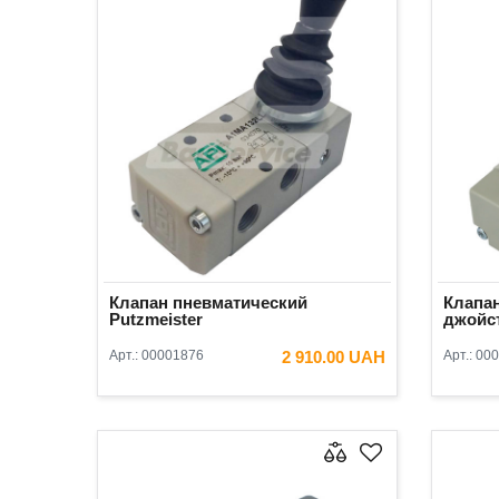
Клапан пневматический
Клапа
Putzmeister
джойст
Арт.:
00001876
2 910.00 UAH
Арт.:
000
В КОРЗИНУ