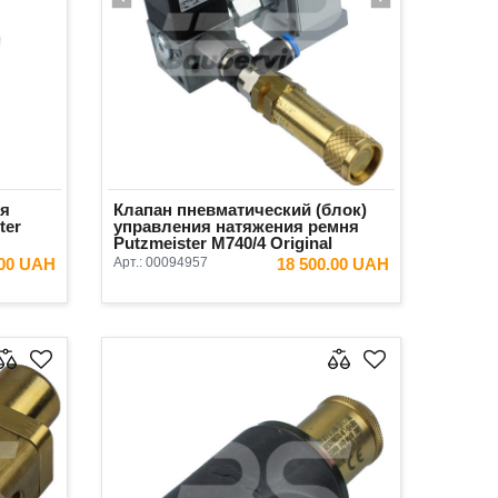
ия
Клапан пневматический (блок)
ter
управления натяжения ремня
Putzmeister М740/4 Original
.00 UAH
Арт.:
00094957
18 500.00 UAH
ИНУ
В КОРЗИНУ