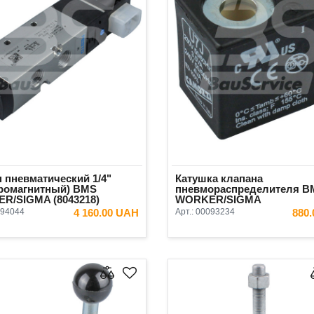
 пневматический 1/4"
Катушка клапана
тромагнитный) BMS
пневмораспределителя B
R/SIGMA (8043218)
WORKER/SIGMA
94044
4 160.00 UAH
Арт.:
00093234
880
В КОРЗИНУ
В КОРЗ