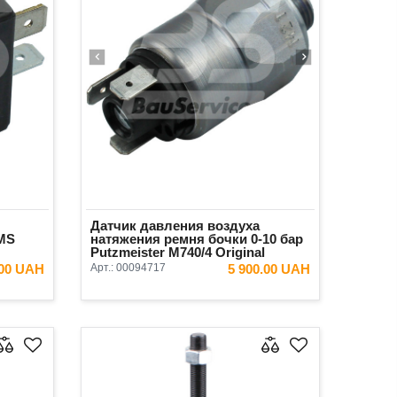
Датчик давления воздуха
MS
натяжения ремня бочки 0-10 бар
Putzmeister М740/4 Original
.00 UAH
Арт.:
00094717
5 900.00 UAH
ИНУ
В КОРЗИНУ