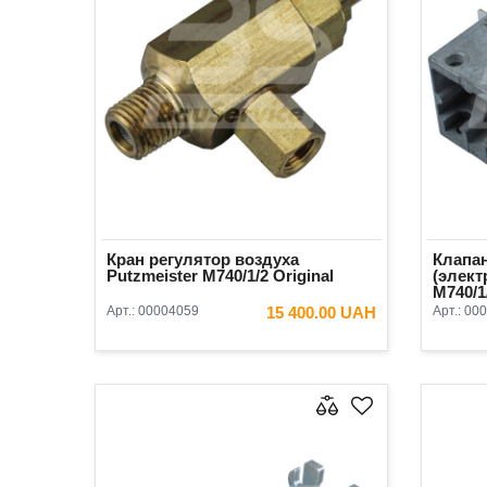
Кран регулятор воздуха
Клапан
Putzmeister М740/1/2 Original
(элект
М740/1/
Арт.:
00004059
15 400.00 UAH
Арт.:
000
В КОРЗИНУ