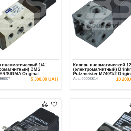
 пневматический 1/4"
Клапан пневматический 12
тромагнитный) BMS
(электромагнитный) Brink
R/SIGMA Original
Putzmeister М740/1/2 Origin
96007
5 300.00 UAH
Арт.:
00003814
10 200
В КОРЗИНУ
В КОРЗ