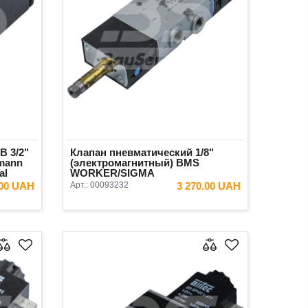
В 3/2"
Клапан пневматический 1/8"
mann
(электромагнитный) BMS
al
WORKER/SIGMA
.00 UAH
Арт.:
00093232
3 270.00 UAH
ИНУ
В КОРЗИНУ