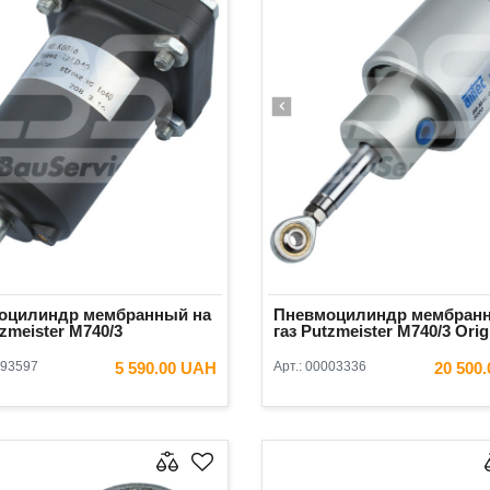
оцилиндр мембранный на
Пневмоцилиндр мембранн
tzmeister М740/3
газ Putzmeister М740/3 Orig
93597
5 590.00 UAH
Арт.:
00003336
20 500
В КОРЗИНУ
В КОРЗ