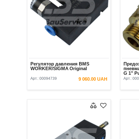
Регулятор давления BMS
Предо
WORKER/SIGMA Original
пневма
G 1" Pu
Арт.:
00094739
9 060.00 UAH
Арт.:
000
В КОРЗИНУ