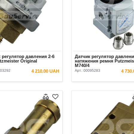
 регулятор давления 2-6
Датчик регулятор давлен
tzmeister Original
натяжения ремня Putzmeis
М740/4
03292
4 210.00 UAH
Арт.:
00095283
4 730
В КОРЗИНУ
В КОРЗ