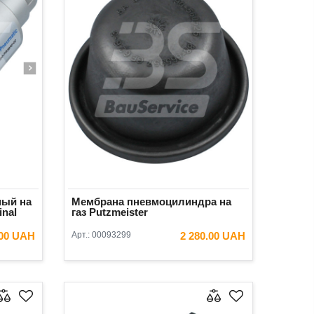
ый на
Мембрана пневмоцилиндра на
inal
газ Putzmeister
.00 UAH
Арт.:
00093299
2 280.00 UAH
ИНУ
В КОРЗИНУ